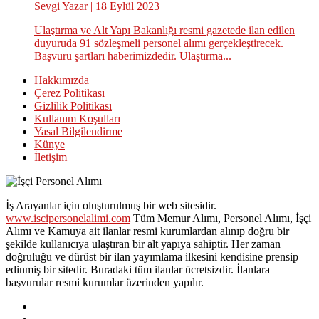
Sevgi Yazar
| 18 Eylül 2023
Ulaştırma ve Alt Yapı Bakanlığı resmi gazetede ilan edilen
duyuruda 91 sözleşmeli personel alımı gerçekleştirecek.
Başvuru şartları haberimizdedir. Ulaştırma...
Hakkımızda
Çerez Politikası
Gizlilik Politikası
Kullanım Koşulları
Yasal Bilgilendirme
Künye
İletişim
İş Arayanlar için oluşturulmuş bir web sitesidir.
www.iscipersonelalimi.com
Tüm Memur Alımı, Personel Alımı, İşçi
Alımı ve Kamuya ait ilanlar resmi kurumlardan alınıp doğru bir
şekilde kullanıcıya ulaştıran bir alt yapıya sahiptir. Her zaman
doğruluğu ve dürüst bir ilan yayımlama ilkesini kendisine prensip
edinmiş bir sitedir. Buradaki tüm ilanlar ücretsizdir. İlanlara
başvurular resmi kurumlar üzerinden yapılır.