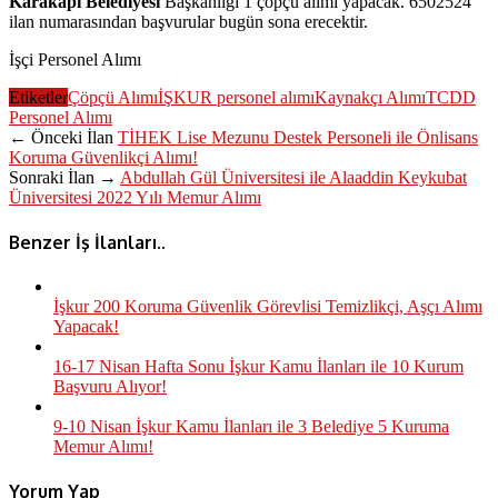
Karakapı Belediyesi
Başkanlığı 1 çöpçü alımı yapacak. 6502524
ilan numarasından başvurular bugün sona erecektir.
İşçi Personel Alımı
Etiketler
Çöpçü Alımı
İŞKUR personel alımı
Kaynakçı Alımı
TCDD
Personel Alımı
← Önceki İlan
TİHEK Lise Mezunu Destek Personeli ile Önlisans
Koruma Güvenlikçi Alımı!
Sonraki İlan →
Abdullah Gül Üniversitesi ile Alaaddin Keykubat
Üniversitesi 2022 Yılı Memur Alımı
Benzer İş İlanları..
İşkur 200 Koruma Güvenlik Görevlisi Temizlikçi, Aşçı Alımı
Yapacak!
16-17 Nisan Hafta Sonu İşkur Kamu İlanları ile 10 Kurum
Başvuru Alıyor!
9-10 Nisan İşkur Kamu İlanları ile 3 Belediye 5 Kuruma
Memur Alımı!
Yorum Yap