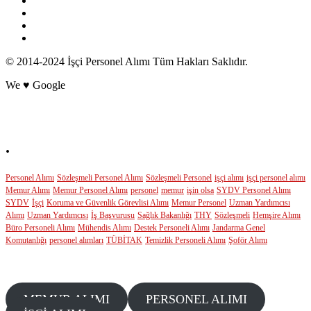
© 2014-2024 İşçi Personel Alımı Tüm Hakları Saklıdır.
We ♥ Google
POPÜLER ETİKETLER
.
Personel Alımı
Sözleşmeli Personel Alımı
Sözleşmeli Personel
işçi alımı
işçi personel alımı
Memur Alımı
Memur Personel Alımı
personel
memur
işin olsa
SYDV Personel Alımı
SYDV
İşçi
Koruma ve Güvenlik Görevlisi Alımı
Memur Personel
Uzman Yardımcısı
Alımı
Uzman Yardımcısı
İş Başvurusu
Sağlık Bakanlığı
THY
Sözleşmeli
Hemşire Alımı
Büro Personeli Alımı
Mühendis Alımı
Destek Personeli Alımı
Jandarma Genel
Komutanlığı
personel alımları
TÜBİTAK
Temizlik Personeli Alımı
Şoför Alımı
GÜNCEL KATEGORİLER
MEMUR ALIMI
PERSONEL ALIMI