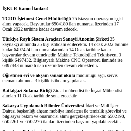
İŞKUR Kamu İlanları!
TCDD İşletmesi Genel Müdürlüğü
75 istasyon operasyon işçisi
alımı yapacak. Başvurular 6504180 ilan numarası üzerinden 17
Ocak 2022 tarihine kadar devam edecek.
Türkiye Raylı Sistem Araçları Sanayii Anonim Şirketi
35
kaynakçı alımında 35 kişi istihdam edilecektir. 14 ocak 2022 tarihine
kadar 6497424 ilan numaralarından 14 Ocak tarihine kadar
başvurular devam etmektedir. Makine Teknolojileri Teknisyeni 3
kişilik 6497432, Bilgisayarlı Makine CNC Operatörü ilanında ise
6497443 numaralı ilan üzerinden devam etmektedir.
Öğretmen evi ve akşam sanaat okulu
müdürlüğü aşçı, servis
elemanı alımında 3 kişilik istihdam yapılacak.
Battalgazi Sulama Birliği
Ziraat mühendisi ile İnşaat Mühendisi
alımları 11 Ocak tarihinde sona erecektir.
Sakarya Uygulamalı Bilimler Üniversitesi
İdari ve Mali İşler
Dairesi başkanlığı ahşam mobilya imalatçısı ile temizlik görevlisi ve
bilgisayar bakım ve onarımcısı alımı gerçekleştirilecektir. 6502190,
6502261 ve 6502276 ilanları üzerinden başvuru yapılabilecektir.