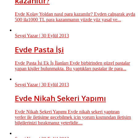
kazanılır?
Evde Kolay Yoldan nasıl para kazanılır? Evden çalışarak ayda
500 ila1000 TL para kazanmanın yüzde yüz yasal ve...
Sevgi Yazar
| 30 Eylül 2013
Evde Pasta İşi
Evde Pasta İşi Ek İş İlanları Evde birbirinden güzel pastalar
yapan kişiler bulunmakta. Bu yaptıkları pastalar ile para...
Sevgi Yazar
| 30 Eylül 2013
Evde Nikah Şekeri Yapımı
Evde Nikah Şekeri Yapımı Evde nikah şekeri yaptıran
yerler ile iletişime geçebilmek için yorum kısmından iletişim
bilgilerinizi bırakmanız yeterlidir....