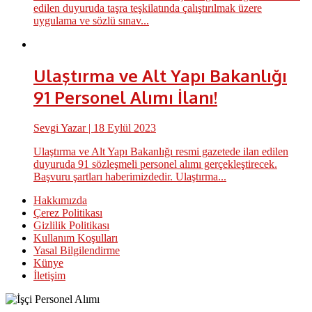
edilen duyuruda taşra teşkilatında çalıştırılmak üzere
uygulama ve sözlü sınav...
Ulaştırma ve Alt Yapı Bakanlığı
91 Personel Alımı İlanı!
Sevgi Yazar
| 18 Eylül 2023
Ulaştırma ve Alt Yapı Bakanlığı resmi gazetede ilan edilen
duyuruda 91 sözleşmeli personel alımı gerçekleştirecek.
Başvuru şartları haberimizdedir. Ulaştırma...
Hakkımızda
Çerez Politikası
Gizlilik Politikası
Kullanım Koşulları
Yasal Bilgilendirme
Künye
İletişim