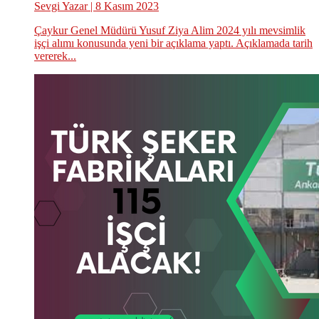
Sevgi Yazar
| 8 Kasım 2023
Çaykur Genel Müdürü Yusuf Ziya Alim 2024 yılı mevsimlik
işçi alımı konusunda yeni bir açıklama yaptı. Açıklamada tarih
vererek...