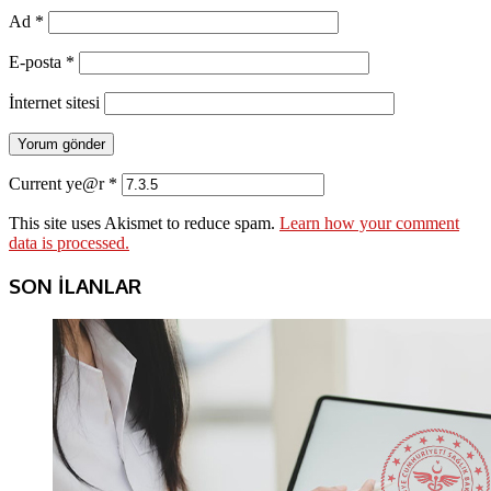
Ad
*
E-posta
*
İnternet sitesi
Current ye@r
*
This site uses Akismet to reduce spam.
Learn how your comment
data is processed.
SON İLANLAR