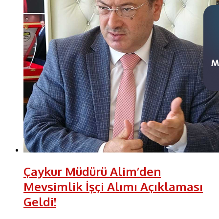
Çaykur Müdürü Alim’den
Mevsimlik İşçi Alımı Açıklaması
Geldi!