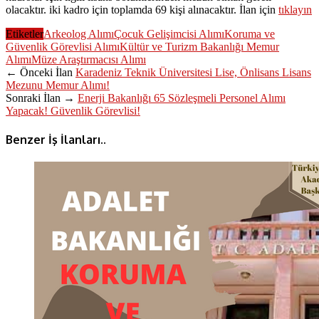
olacaktır. iki kadro için toplamda 69 kişi alınacaktır. İlan için
tıklayın
Etiketler
Arkeolog Alımı
Çocuk Gelişimcisi Alımı
Koruma ve
Güvenlik Görevlisi Alımı
Kültür ve Turizm Bakanlığı Memur
Alımı
Müze Araştırmacısı Alımı
← Önceki İlan
Karadeniz Teknik Üniversitesi Lise, Önlisans Lisans
Mezunu Memur Alımı!
Sonraki İlan →
Enerji Bakanlığı 65 Sözleşmeli Personel Alımı
Yapacak! Güvenlik Görevlisi!
Benzer İş İlanları..