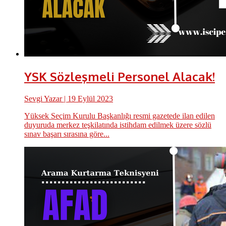
YSK Sözleşmeli Personel Alacak!
Sevgi Yazar
| 19 Eylül 2023
Yüksek Seçim Kurulu Başkanlığı resmi gazetede ilan edilen
duyuruda merkez teşkilatında istihdam edilmek üzere sözlü
sınav başarı sırasına göre...