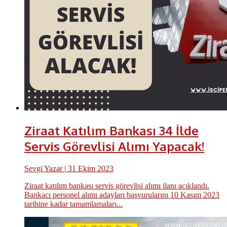
Ziraat Katılım Bankası 34 İlde
Servis Görevlisi Alımı Yapacak!
Sevgi Yazar
| 31 Ekim 2023
Ziraat katılım bankası servis görevlisi alımı ilanı açıklandı.
Bankacı personel alımı adayları başvurularını 10 Kasım 2023
tarihine kadar tamamlamaları...