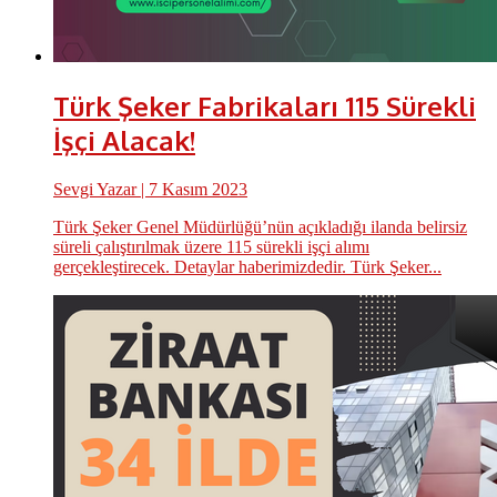
Türk Şeker Fabrikaları 115 Sürekli
İşçi Alacak!
Sevgi Yazar
| 7 Kasım 2023
Türk Şeker Genel Müdürlüğü’nün açıkladığı ilanda belirsiz
süreli çalıştırılmak üzere 115 sürekli işçi alımı
gerçekleştirecek. Detaylar haberimizdedir. Türk Şeker...