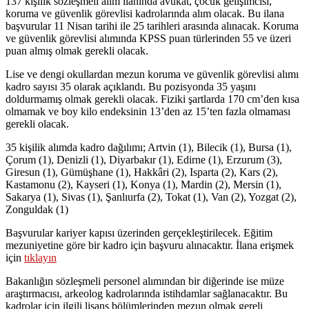
137 kişilik sözleşmeli alım ilanında avukat, çocuk gelişimcisi,
koruma ve güvenlik görevlisi kadrolarında alım olacak. Bu ilana
başvurular 11 Nisan tarihi ile 25 tarihleri arasında alınacak. Koruma
ve güvenlik görevlisi alımında KPSS puan türlerinden 55 ve üzeri
puan almış olmak gerekli olacak.
Lise ve dengi okullardan mezun koruma ve güvenlik görevlisi alımı
kadro sayısı 35 olarak açıklandı. Bu pozisyonda 35 yaşını
doldurmamış olmak gerekli olacak. Fiziki şartlarda 170 cm’den kısa
olmamak ve boy kilo endeksinin 13’den az 15’ten fazla olmaması
gerekli olacak.
35 kişilik alımda kadro dağılımı; Artvin (1), Bilecik (1), Bursa (1),
Çorum (1), Denizli (1), Diyarbakır (1), Edirne (1), Erzurum (3),
Giresun (1), Gümüşhane (1), Hakkâri (2), Isparta (2), Kars (2),
Kastamonu (2), Kayseri (1), Konya (1), Mardin (2), Mersin (1),
Sakarya (1), Sivas (1), Şanlıurfa (2), Tokat (1), Van (2), Yozgat (2),
Zonguldak (1)
Başvurular kariyer kapısı üzerinden gerçekleştirilecek. Eğitim
mezuniyetine göre bir kadro için başvuru alınacaktır. İlana erişmek
için
tıklayın
Bakanlığın sözleşmeli personel alımından bir diğerinde ise müze
araştırmacısı, arkeolog kadrolarında istihdamlar sağlanacaktır. Bu
kadrolar için ilgili lisans bölümlerinden mezun olmak gereli