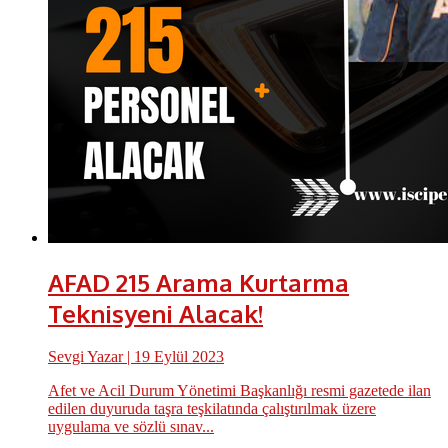
AFAD 215 Arama Kurtarma
Teknisyeni Alacak!
Sevgi Yazar
| 19 Eylül 2023
Afet ve Acil Durum Yönetimi Başkanlığı resmi gazetede ilan
edilen duyuruda taşra teşkilatında çalıştırılmak üzere
uygulama ve sözlü sınav...