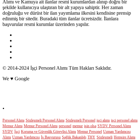
Alımı ve Kamuya ait ilanlar resmi kurumlardan alınıp doğru bir
şekilde kullanıcıya ulaştıran bir alt yapıya sahiptir. Her zaman
doğruluğu ve dürüst bir ilan yayımlama ilkesini kendisine prensip
edinmiş bir sitedir. Buradaki tüm ilanlar ücretsizdir. İlanlara
başvurular resmi kurumlar üzerinden yapılır.
© 2014-2024 İşçi Personel Alımı Tüm Hakları Saklıdır.
We ♥ Google
POPÜLER ETİKETLER
.
Personel Alımı
Sözleşmeli Personel Alımı
Sözleşmeli Personel
işçi alımı
işçi personel alımı
Memur Alımı
Memur Personel Alımı
personel
memur
işin olsa
SYDV Personel Alımı
SYDV
İşçi
Koruma ve Güvenlik Görevlisi Alımı
Memur Personel
Uzman Yardımcısı
Alımı
Uzman Yardımcısı
İş Başvurusu
Sağlık Bakanlığı
THY
Sözleşmeli
Hemşire Alımı