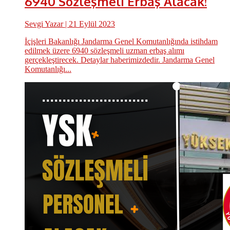
6940 Sözleşmeli Erbaş Alacak!
Sevgi Yazar
| 21 Eylül 2023
İçişleri Bakanlığı Jandarma Genel Komutanlığında istihdam
edilmek üzere 6940 sözleşmeli uzman erbaş alımı
gerçekleştirecek. Detaylar haberimizdedir. Jandarma Genel
Komutanlığı...