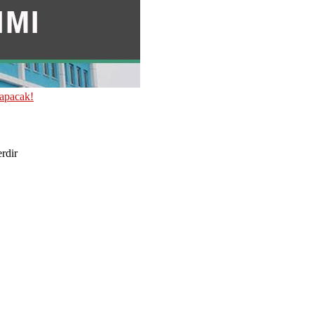
Yapacak!
erdir