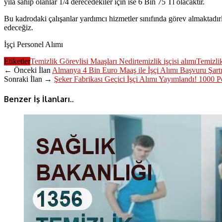
yıla sahip olanlar 1/4 derecedekiler için ise 6 Bin 75 Tl olacaktır.
Bu kadrodaki çalışanlar yardımcı hizmetler sınıfında görev almaktadı
edeceğiz.
İşçi Personel Alımı
Etiketler
Temizlik Görevlisi Maaşları Nedir
temizlik işçisi alımı
Temizlik
← Önceki İlan
Almanya 4 Bin Euro Maaş ile İşçi Alımı Başvuru Şartı
Sonraki İlan →
Şeker Fabrikası Geçici İşçi Alımı Yayımlandı! 1000 P
Benzer İş İlanları..