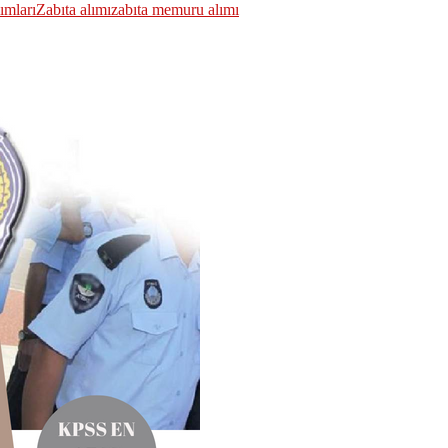
ımları
Zabıta alımı
zabıta memuru alımı