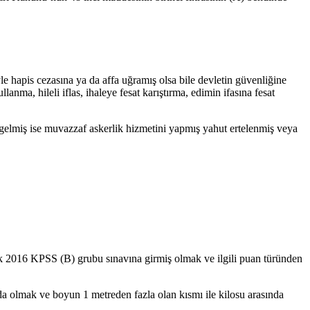
le hapis cezasına ya da affa uğramış olsa bile devletin güvenliğine
llanma, hileli iflas, ihaleye fesat karıştırma, edimin ifasına fesat
 gelmiş ise muvazzaf askerlik hizmetini yapmış yahut ertelenmiş veya
rak 2016 KPSS (B) grubu sınavına girmiş olmak ve ilgili puan türünden
a olmak ve boyun 1 metreden fazla olan kısmı ile kilosu arasında