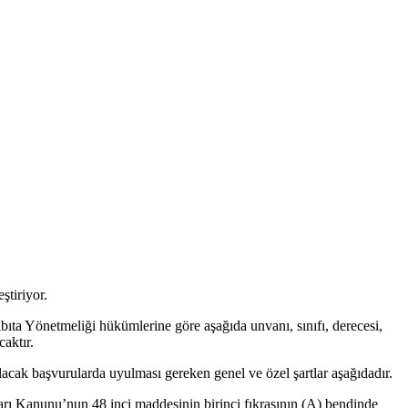
ştiriyor.
ta Yönetmeliği hükümlerine göre aşağıda unvanı, sınıfı, derecesi,
aktır.
cak başvurularda uyulması gereken genel ve özel şartlar aşağıdadır.
rı Kanunu’nun 48 inci maddesinin birinci fıkrasının (A) bendinde