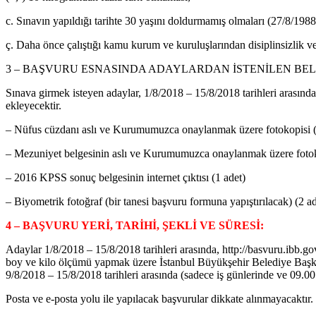
c. Sınavın yapıldığı tarihte 30 yaşını doldurmamış olmaları (27/8/1988
ç. Daha önce çalıştığı kamu kurum ve kuruluşlarından disiplinsizlik v
3 – BAŞVURU ESNASINDA ADAYLARDAN İSTENİLEN BEL
Sınava girmek isteyen adaylar, 1/8/2018 – 15/8/2018 tarihleri aras
ekleyecektir.
– Nüfus cüzdanı aslı ve Kurumumuzca onaylanmak üzere fotokopisi (
– Mezuniyet belgesinin aslı ve Kurumumuzca onaylanmak üzere fotok
– 2016 KPSS sonuç belgesinin internet çıktısı (1 adet)
– Biyometrik fotoğraf (bir tanesi başvuru formuna yapıştırılacak) (2 ad
4 – BAŞVURU YERİ, TARİHİ, ŞEKLİ VE SÜRESİ:
Adaylar 1/8/2018 – 15/8/2018 tarihleri arasında, http://basvuru.ibb.go
boy ve kilo ölçümü yapmak üzere İstanbul Büyükşehir Belediye Başka
9/8/2018 – 15/8/2018 tarihleri arasında (sadece iş günlerinde ve 09.0
Posta ve e-posta yolu ile yapılacak başvurular dikkate alınmayacaktır.