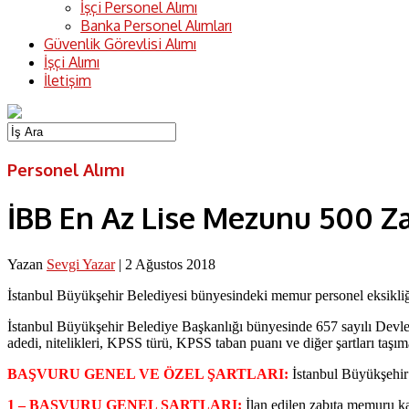
İşçi Personel Alımı
Banka Personel Alımları
Güvenlik Görevlisi Alımı
İşçi Alımı
İletişim
Personel Alımı
İBB En Az Lise Mezunu 500 Z
Yazan
Sevgi Yazar
|
2 Ağustos 2018
İstanbul Büyükşehir Belediyesi bünyesindeki memur personel eksikliğin
İstanbul Büyükşehir Belediye Başkanlığı bünyesinde 657 sayılı Devle
adedi, nitelikleri, KPSS türü, KPSS taban puanı ve diğer şartları taşı
BAŞVURU GENEL VE ÖZEL ŞARTLARI:
İstanbul Büyükşehir 
1 – BAŞVURU GENEL ŞARTLARI:
İlan edilen zabıta memuru ka