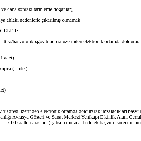
 ve daha sonraki tarihlerde doğanlar),
eya ahlaki nedenlerle çıkarılmış olmamak.
GELER:
ında http://basvuru.ibb.gov.tr adresi üzerinden elektronik ortamda d
1 adet)
opisi (1 adet)
et)
v.tr adresi üzerinden elektronik ortamda doldurarak imzaladıkları başvur
nlığı Avrasya Gösteri ve Sanat Merkezi Yenikapı Etkinlik Alanı Cerra
0 – 17.00 saatleri arasında) şahsen müracaat ederek başvuru sürecini ta