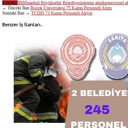
Etiketler
İBB
İstanbul Büyükşehir Belediyesi
memur alımları
personel al
← Önceki İlan
Bozok Üniversitesi 75 Kamu Personeli Alımı
Sonraki İlan →
TCDD 73 Kamu Personeli Alıyor
Benzer İş İlanları..