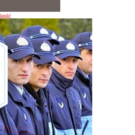
landı!