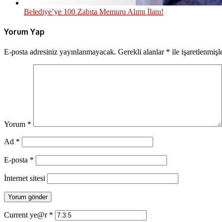
Belediye’ye 100 Zabıta Memuru Alımı İlanı!
Yorum Yap
E-posta adresiniz yayınlanmayacak.
Gerekli alanlar
*
ile işaretlenmişl
Yorum
*
Ad
*
E-posta
*
İnternet sitesi
Current ye@r
*