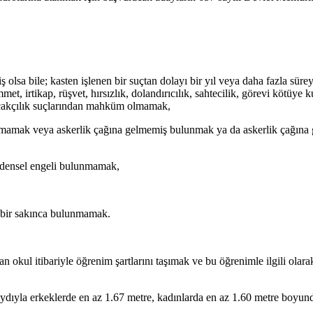
sa bile; kasten işlenen bir suçtan dolayı bir yıl veya daha fazla sürey
t, irtikap, rüşvet, hırsızlık, dolandırıcılık, sahtecilik, görevi kötüye ku
kaçakçılık suçlarından mahküm olmamak,
ulunmamak veya askerlik çağına gelmemiş bulunmak ya da askerlik çağına
bedensel engeli bulunmamak,
a bir sakınca bulunmamak.
n okul itibariyle öğrenim şartlarını taşımak ve bu öğrenimle ilgili ola
ydıyla erkeklerde en az 1.67 metre, kadınlarda en az 1.60 metre boyund