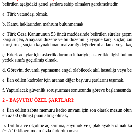
belirtilen aşağıdaki genel şartlara sahip olmaları gerekmektedir.
a. Türk vatandaşı olmak,
b. Kamu haklarından mahrum bulunmamak,
c. Türk Ceza Kanununun 53 üncü maddesinde belirtilen süreler geçmiş ol
karşı suçlar, Anayasal düzene ve bu düzenin işleyişine karşı suçlar, zimme
karıştırma, suçtan kaynaklanan malvarlığı değerlerini aklama veya 
ç. Erkek adaylar için askerlik durumu itibariyle; askerlikle ilgisi b
yedek sınıfa geçirilmiş olmak,
d. Görevini devamlı yapmasına engel olabilecek akıl hastalığı veya 
e. İlan edilen kadrolar için aranan diğer başvuru şartlarını taşımak,
f. Yaptırılacak güvenlik soruşturması sonucunda göreve başlamasınd
2 – BAŞVURU ÖZEL ŞARTLARI:
a. İlan edilen zabıta memuru kadro unvanı için son olarak mezun oluna
en az 60 (altmış) puan almış olmak,
b. Tartılma ve ölçülme aç karnına, soyunuk ve çıplak ayakla olmak ka
(+,-) 10 kilogramdan fazla fark olmaması,