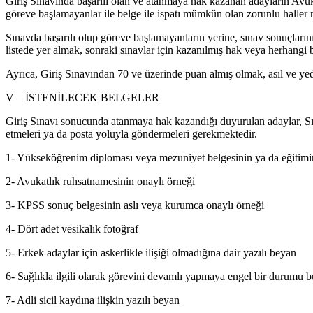
Giriş Sınavında başarılı olan ve atanmaya hak kazanan adayların Avukat
göreve başlamayanlar ile belge ile ispatı mümkün olan zorunlu haller n
Sınavda başarılı olup göreve başlamayanların yerine, sınav sonuçlarının i
listede yer almak, sonraki sınavlar için kazanılmış hak veya herhangi b
Ayrıca, Giriş Sınavından 70 ve üzerinde puan almış olmak, asıl ve yed
V – İSTENİLECEK BELGELER
Giriş Sınavı sonucunda atanmaya hak kazandığı duyurulan adaylar, Sına
etmeleri ya da posta yoluyla göndermeleri gerekmektedir.
1- Yükseköğrenim diploması veya mezuniyet belgesinin ya da eğitimin
2- Avukatlık ruhsatnamesinin onaylı örneği
3- KPSS sonuç belgesinin aslı veya kurumca onaylı örneği
4- Dört adet vesikalık fotoğraf
5- Erkek adaylar için askerlikle ilişiği olmadığına dair yazılı beyan
6- Sağlıkla ilgili olarak görevini devamlı yapmaya engel bir durumu b
7- Adli sicil kaydına ilişkin yazılı beyan