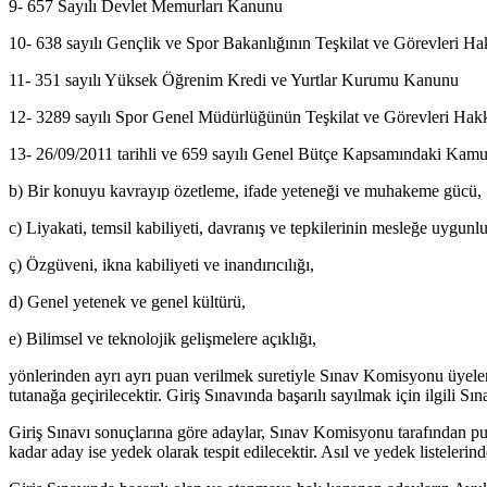
9- 657 Sayılı Devlet Memurları Kanunu
10- 638 sayılı Gençlik ve Spor Bakanlığının Teşkilat ve Görevler
11- 351 sayılı Yüksek Öğrenim Kredi ve Yurtlar Kurumu Kanunu
12- 3289 sayılı Spor Genel Müdürlüğünün Teşkilat ve Görevleri Ha
13- 26/09/2011 tarihli ve 659 sayılı Genel Bütçe Kapsamındaki Kam
b) Bir konuyu kavrayıp özetleme, ifade yeteneği ve muhakeme gücü,
c) Liyakati, temsil kabiliyeti, davranış ve tepkilerinin mesleğe uygunl
ç) Özgüveni, ikna kabiliyeti ve inandırıcılığı,
d) Genel yetenek ve genel kültürü,
e) Bilimsel ve teknolojik gelişmelere açıklığı,
yönlerinden ayrı ayrı puan verilmek suretiyle Sınav Komisyonu üyeleri ta
tutanağa geçirilecektir. Giriş Sınavında başarılı sayılmak için ilgili 
Giriş Sınavı sonuçlarına göre adaylar, Sınav Komisyonu tarafından pua
kadar aday ise yedek olarak tespit edilecektir. Asıl ve yedek listeler