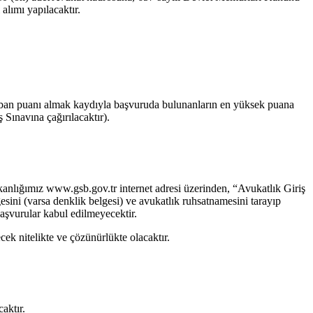
lımı yapılacaktır.
ban puanı almak kaydıyla başvuruda bulunanların en yüksek puana
 Sınavına çağırılacaktır).
akanlığımız www.gsb.gov.tr internet adresi üzerinden, “Avukatlık Giriş
sini (varsa denklik belgesi) ve avukatlık ruhsatnamesini tarayıp
aşvurular kabul edilmeyecektir.
ek nitelikte ve çözünürlükte olacaktır.
aktır.