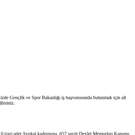
zde Gençlik ve Spor Bakanlığı iş başvurusunda bulunmak için alt
lirsiniz.
n 10 (on) adet Avukat kadrosuna, 657 sayılı Devlet Memurları Kanunu