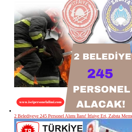
2 Belediyeye 245 Personel Alımı İlanı! İtfaiye Eri, Zabıta Mem