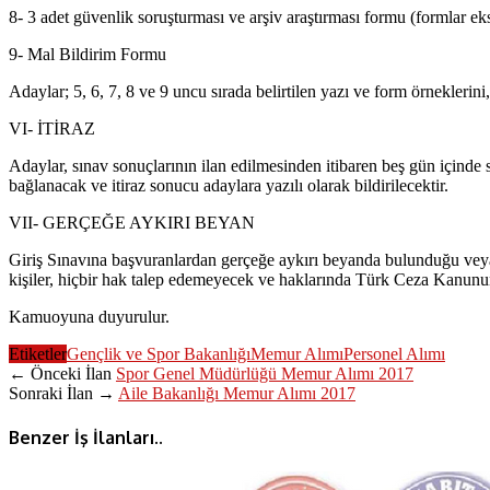
8- 3 adet güvenlik soruşturması ve arşiv araştırması formu (formlar eks
9- Mal Bildirim Formu
Adaylar; 5, 6, 7, 8 ve 9 uncu sırada belirtilen yazı ve form örneklerin
VI- İTİRAZ
Adaylar, sınav sonuçlarının ilan edilmesinden itibaren beş gün içinde 
bağlanacak ve itiraz sonucu adaylara yazılı olarak bildirilecektir.
VII- GERÇEĞE AYKIRI BEYAN
Giriş Sınavına başvuranlardan gerçeğe aykırı beyanda bulunduğu veya be
kişiler, hiçbir hak talep edemeyecek ve haklarında Türk Ceza Kanunu
Kamuoyuna duyurulur.
Etiketler
Gençlik ve Spor Bakanlığı
Memur Alımı
Personel Alımı
← Önceki İlan
Spor Genel Müdürlüğü Memur Alımı 2017
Sonraki İlan →
Aile Bakanlığı Memur Alımı 2017
Benzer İş İlanları..