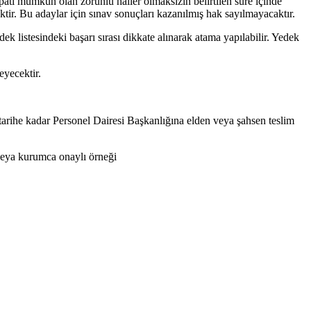
patı mümkün olan zorunlu haller olmaksızın belirtilen süre içinde
ktir. Bu adaylar için sınav sonuçları kazanılmış hak sayılmayacaktır.
dek listesindeki başarı sırası dikkate alınarak atama yapılabilir. Yedek
eyecektir.
tarihe kadar Personel Dairesi Başkanlığına elden veya şahsen teslim
veya kurumca onaylı örneği