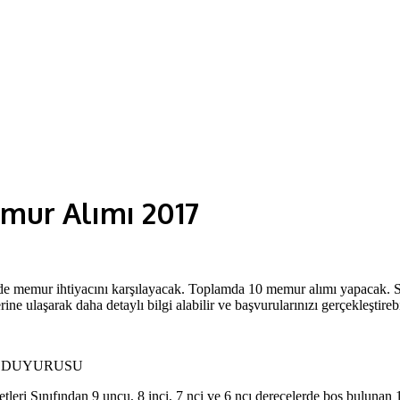
emur Alımı 2017
 memur ihtiyacını karşılayacak. Toplamda 10 memur alımı yapacak. Si
rine ulaşarak daha detaylı bilgi alabilir ve başvurularınızı gerçekleştirebi
I DUYURUSU
tleri Sınıfından 9 uncu, 8 inci, 7 nci ve 6 ncı derecelerde boş buluna