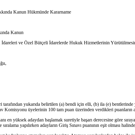
i Hakkında Kanun Hükmünde Kararname
kkında Kanun
u İdareleri ve Özel Bütçeli İdarelerde Hukuk Hizmetlerinin Yürütülm
uğu,
rafından yukarıda belirtilen (a) bendi için elli, (b) ila (e) bentlerinde 
Sınav Komisyonu üyelerinin 100 tam puan üzerinden verdikleri puanların a
nı en yüksek adaydan başlamak suretiyle başarı derecesine göre sıraya 
inde sıralama yapılırken adayların Giriş Sınavı puanının eşit olması hal