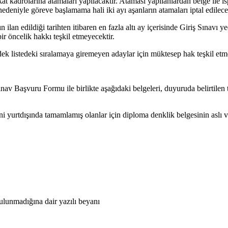
 kadrolarına atamaları yapılacaktır. Ataması yapılanlardan belge ile is
edeniyle göreve başlamama hali iki ayı aşanların atamaları iptal edilece
lan edildiği tarihten itibaren en fazla altı ay içerisinde Giriş Sınavı ye
ir öncelik hakkı teşkil etmeyecektir.
ek listedeki sıralamaya giremeyen adaylar için müktesep hak teşkil etm
v Başvuru Formu ile birlikte aşağıdaki belgeleri, duyuruda belirtilen 
i yurtdışında tamamlamış olanlar için diploma denklik belgesinin aslı 
ulunmadığına dair yazılı beyanı