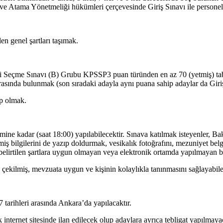
e Atama Yönetmeliği hükümleri çerçevesinde Giriş Sınavı ile personel a
n genel şartları taşımak.
i Seçme Sınavı (B) Grubu KPSSP3 puan türünden en az 70 (yetmiş) ta
rasında bulunmak (son sıradaki adayla aynı puana sahip adaylar da Giriş
ip olmak.
mine kadar (saat 18:00) yapılabilecektir. Sınava katılmak isteyenler, B
ş bilgilerini de yazıp doldurmak, vesikalık fotoğrafını, mezuniyet belge
 belirtilen şartlara uygun olmayan veya elektronik ortamda yapılmayan b
 çekilmiş, mevzuata uygun ve kişinin kolaylıkla tanınmasını sağlayabilec
tarihleri arasında Ankara’da yapılacaktır.
k internet sitesinde ilan edilecek olup adaylara ayrıca tebligat yapılmayac