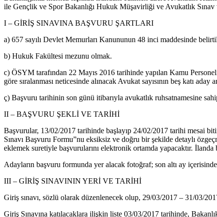
ile Gençlik ve Spor Bakanlığı Hukuk Müşavirliği ve Avukatlık Sınav v
I – GİRİŞ SINAVINA BAŞVURU ŞARTLARI
a) 657 sayılı Devlet Memurları Kanununun 48 inci maddesinde belirtile
b) Hukuk Fakültesi mezunu olmak.
c) ÖSYM tarafından 22 Mayıs 2016 tarihinde yapılan Kamu Personel
göre sıralanması neticesinde alınacak Avukat sayısının beş katı aday a
ç) Başvuru tarihinin son günü itibarıyla avukatlık ruhsatnamesine sah
II – BAŞVURU ŞEKLİ VE TARİHİ
Başvurular, 13/02/2017 tarihinde başlayıp 24/02/2017 tarihi mesai biti
Sınavı Başvuru Formu”nu eksiksiz ve doğru bir şekilde detaylı özgeçmi
eklemek suretiyle başvurularını elektronik ortamda yapacaktır. İlanda
Adayların başvuru formunda yer alacak fotoğraf; son altı ay içerisinde
III – GİRİŞ SINAVININ YERİ VE TARİHİ
Giriş sınavı, sözlü olarak düzenlenecek olup, 29/03/2017 – 31/03/2017 
Giriş Sınavına katılacaklara ilişkin liste 03/03/2017 tarihinde, Bakanlı