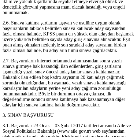
iklim ve yolculuk şartlarında seyahat etmeye elverişli olmak ve
denetçilik görevini yapmasına mani olacak hastalığı veya engeli
bulunmamak.
2.6. Sınava katılma şartlarını taşıyan ve usulüne uygun olarak
başvuranların tabloda belirtilen sınava katılacak aday sayısından
fazla olması halinde, KPSS puanı en yüksek olan adaydan başlamak
üzere yukarıda belirtilen sayıda aday giriş sınavına alınacaktır. Eşit
puan almış olmaları nedeniyle son sıradaki aday sayısının birden
fazla olması halinde, bu adayların tümü sınava çağrılacaktır.
2.7. Başvuruların internet ortamında alınmasından sonra yazılı
sınava girmeye hak kazandığı ilan edilenlerden, giriş şartlarını
taşımadığı yazılı sınav öncesi anlaşılanlar sınava katılamazlar.
Bakanlık ilan edilen boş kadro sayısının 20 katı adayı çağırmak
zorunda olmadığından, bu aşamada yazılı sınava katılamayacağı
kararlaştırılan adayların yerine yeni aday çağırma zorunluluğu
bulunmamaktadır. Böyle bir durumun ortaya çıkması, ilk
değerlendirme sonucu sınava katılmaya hak kazanamayan diğer
adaylar için sınava katılma hakkı doğurmayacaktır.
3. SINAV BAŞVURUSU
3.1. Başvurular 23 Ocak – 03 Şubat 2017 tarihleri arasında Aile ve
Sosyal Politikalar Bakanlığı (www.aile.gov.tr) web sayfasından
elektronik ortamda alınacaktır. Elektronik ortam dışında başvuru