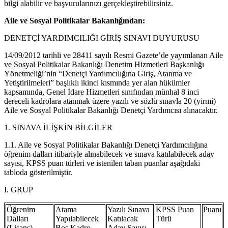
bilgi alabilir ve başvurularınızı gerçekleştirebilirsiniz.
Aile ve Sosyal Politikalar Bakanlığından:
DENETÇİ YARDIMCILIĞI GİRİŞ SINAVI DUYURUSU
14/09/2012 tarihli ve 28411 sayılı Resmi Gazete’de yayımlanan Aile
ve Sosyal Politikalar Bakanlığı Denetim Hizmetleri Başkanlığı
Yönetmeliği’nin “Denetçi Yardımcılığına Giriş, Atanma ve
Yetiştirilmeleri” başlıklı ikinci kısmında yer alan hükümler
kapsamında, Genel İdare Hizmetleri sınıfından münhal 8 inci
dereceli kadrolara atanmak üzere yazılı ve sözlü sınavla 20 (yirmi)
Aile ve Sosyal Politikalar Bakanlığı Denetçi Yardımcısı alınacaktır.
1. SINAVA İLİŞKİN BİLGİLER
1.1. Aile ve Sosyal Politikalar Bakanlığı Denetçi Yardımcılığına
öğrenim dalları itibariyle alınabilecek ve sınava katılabilecek aday
sayısı, KPSS puan türleri ve istenilen taban puanlar aşağıdaki
tabloda gösterilmiştir.
I. GRUP
Öğrenim
Atama
Yazılı Sınava
KPSS Puan
Puanı
Dalları
Yapılabilecek
Katılacak
Türü
(Lisans)
Boş Kadro
Aday Sayısı