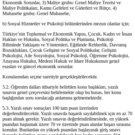
Ekonomik Sorunlar, 3) Maliye grubu: Genel Maliye Teorisi ve
Maliye Politikaları, Kamu Gelirleri ve Giderleri ve Bütçe, 4)
Muhasebe grubu: Genel Muhasebe,
b) Sosyal Hizmetler ve Psikoloji bölümlerinden mezun olanlar için;
Türkiye’nin Toplumsal ve Ekonomik Yapısı, Çocuk, Kadın ve İnsan
Hakları ve Hukuku, Sosyal Politika ve Planlama, Psikoloji
Biliminde Yaklaşım ve Yöntemleri, Eğitimde Rehberlik, Davranış
Bozuklukları, Çocuk Gelişimi ve Sosyal Politikalar, Gelişim
Psikolojisi, Aile Sosyolojisi, Sosyal Psikoloji, Öğrenme Psikolojisi,
Anayasa Hukuku, Medeni Hukuk ve İdare Hukukunun genel
esasları ve güncel ekonomik sorunlar.
Konularından seçme suretiyle gerçekleştirilecektir.
5.2. Öğrenim dalları itibariyle belirtilen konu başlıkları, yazılı
sınavın genel çerçevesini belirlemekte olup bu husus, her konu
başlığından soru sorulacağı anlamına gelmemektedir.
5.3. Yazılı sınav sonuçları 100 tam puan üzerinden
değerlendirilecektir. Yazılı sınavda başarılı sayılabilmek için en az 70
puan almak gerekir. Yazılı sınavın değerlendirilmesinde, en yüksek
puandan başlamak üzere 70 ve üzerinde puan alanlar başarı sırasına
konulur. Bunlardan en yüksek puandan başlayarak giriş sınavı