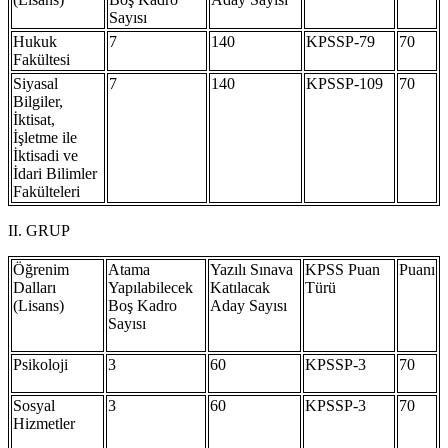
Sayısı
Hukuk
7
140
KPSSP-79
70
Fakültesi
Siyasal
7
140
KPSSP-109
70
Bilgiler,
İktisat,
İşletme ile
İktisadi ve
İdari Bilimler
Fakülteleri
II. GRUP
Öğrenim
Atama
Yazılı Sınava
KPSS Puan
Puanı
Dalları
Yapılabilecek
Katılacak
Türü
(Lisans)
Boş Kadro
Aday Sayısı
Sayısı
Psikoloji
3
60
KPSSP-3
70
Sosyal
3
60
KPSSP-3
70
Hizmetler