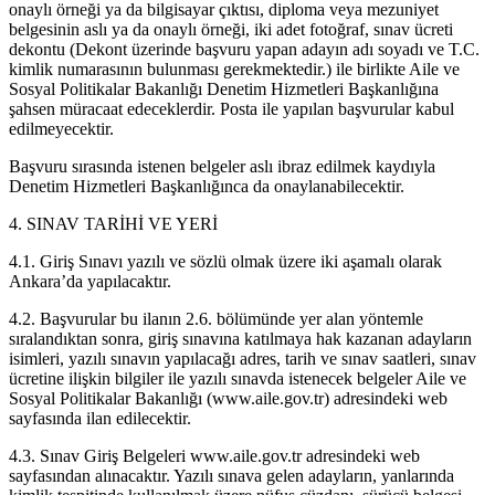
onaylı örneği ya da bilgisayar çıktısı, diploma veya mezuniyet
belgesinin aslı ya da onaylı örneği, iki adet fotoğraf, sınav ücreti
dekontu (Dekont üzerinde başvuru yapan adayın adı soyadı ve T.C.
kimlik numarasının bulunması gerekmektedir.) ile birlikte Aile ve
Sosyal Politikalar Bakanlığı Denetim Hizmetleri Başkanlığına
şahsen müracaat edeceklerdir. Posta ile yapılan başvurular kabul
edilmeyecektir.
Başvuru sırasında istenen belgeler aslı ibraz edilmek kaydıyla
Denetim Hizmetleri Başkanlığınca da onaylanabilecektir.
4. SINAV TARİHİ VE YERİ
4.1. Giriş Sınavı yazılı ve sözlü olmak üzere iki aşamalı olarak
Ankara’da yapılacaktır.
4.2. Başvurular bu ilanın 2.6. bölümünde yer alan yöntemle
sıralandıktan sonra, giriş sınavına katılmaya hak kazanan adayların
isimleri, yazılı sınavın yapılacağı adres, tarih ve sınav saatleri, sınav
ücretine ilişkin bilgiler ile yazılı sınavda istenecek belgeler Aile ve
Sosyal Politikalar Bakanlığı (www.aile.gov.tr) adresindeki web
sayfasında ilan edilecektir.
4.3. Sınav Giriş Belgeleri www.aile.gov.tr adresindeki web
sayfasından alınacaktır. Yazılı sınava gelen adayların, yanlarında