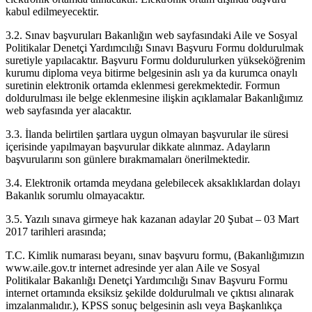
kabul edilmeyecektir.
3.2. Sınav başvuruları Bakanlığın web sayfasındaki Aile ve Sosyal
Politikalar Denetçi Yardımcılığı Sınavı Başvuru Formu doldurulmak
suretiyle yapılacaktır. Başvuru Formu doldurulurken yükseköğrenim
kurumu diploma veya bitirme belgesinin aslı ya da kurumca onaylı
suretinin elektronik ortamda eklenmesi gerekmektedir. Formun
doldurulması ile belge eklenmesine ilişkin açıklamalar Bakanlığımız
web sayfasında yer alacaktır.
3.3. İlanda belirtilen şartlara uygun olmayan başvurular ile süresi
içerisinde yapılmayan başvurular dikkate alınmaz. Adayların
başvurularını son günlere bırakmamaları önerilmektedir.
3.4. Elektronik ortamda meydana gelebilecek aksaklıklardan dolayı
Bakanlık sorumlu olmayacaktır.
3.5. Yazılı sınava girmeye hak kazanan adaylar 20 Şubat – 03 Mart
2017 tarihleri arasında;
T.C. Kimlik numarası beyanı, sınav başvuru formu, (Bakanlığımızın
www.aile.gov.tr internet adresinde yer alan Aile ve Sosyal
Politikalar Bakanlığı Denetçi Yardımcılığı Sınav Başvuru Formu
internet ortamında eksiksiz şekilde doldurulmalı ve çıktısı alınarak
imzalanmalıdır.), KPSS sonuç belgesinin aslı veya Başkanlıkça