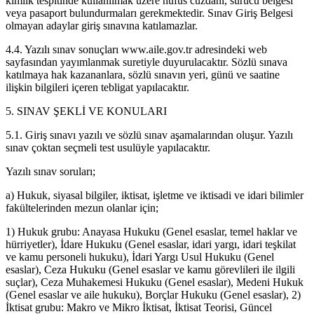
kimlik tespitinde kullanılmak üzere nüfus cüzdanı, sürücü belgesi
veya pasaport bulundurmaları gerekmektedir. Sınav Giriş Belgesi
olmayan adaylar giriş sınavına katılamazlar.
4.4. Yazılı sınav sonuçları www.aile.gov.tr adresindeki web
sayfasından yayımlanmak suretiyle duyurulacaktır. Sözlü sınava
katılmaya hak kazananlara, sözlü sınavın yeri, günü ve saatine
ilişkin bilgileri içeren tebligat yapılacaktır.
5. SINAV ŞEKLİ VE KONULARI
5.1. Giriş sınavı yazılı ve sözlü sınav aşamalarından oluşur. Yazılı
sınav çoktan seçmeli test usulüyle yapılacaktır.
Yazılı sınav soruları;
a) Hukuk, siyasal bilgiler, iktisat, işletme ve iktisadi ve idari bilimler
fakültelerinden mezun olanlar için;
1) Hukuk grubu: Anayasa Hukuku (Genel esaslar, temel haklar ve
hürriyetler), İdare Hukuku (Genel esaslar, idari yargı, idari teşkilat
ve kamu personeli hukuku), İdari Yargı Usul Hukuku (Genel
esaslar), Ceza Hukuku (Genel esaslar ve kamu görevlileri ile ilgili
suçlar), Ceza Muhakemesi Hukuku (Genel esaslar), Medeni Hukuk
(Genel esaslar ve aile hukuku), Borçlar Hukuku (Genel esaslar), 2)
İktisat grubu: Makro ve Mikro İktisat, İktisat Teorisi, Güncel