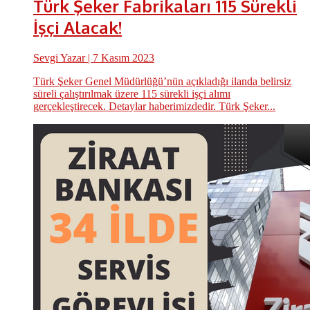
Türk Şeker Fabrikaları 115 Sürekli
İşçi Alacak!
Sevgi Yazar
| 7 Kasım 2023
Türk Şeker Genel Müdürlüğü’nün açıkladığı ilanda belirsiz
süreli çalıştırılmak üzere 115 sürekli işçi alımı
gerçekleştirecek. Detaylar haberimizdedir. Türk Şeker...