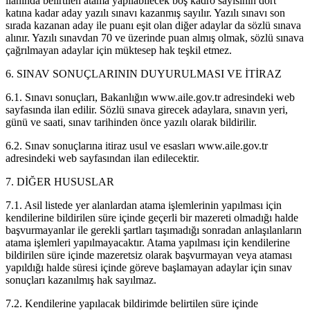
ilanında belirtilen atama yapılabilecek boş kadro sayısının dört
katına kadar aday yazılı sınavı kazanmış sayılır. Yazılı sınavı son
sırada kazanan aday ile puanı eşit olan diğer adaylar da sözlü sınava
alınır. Yazılı sınavdan 70 ve üzerinde puan almış olmak, sözlü sınava
çağrılmayan adaylar için müktesep hak teşkil etmez.
6. SINAV SONUÇLARININ DUYURULMASI VE İTİRAZ
6.1. Sınavı sonuçları, Bakanlığın www.aile.gov.tr adresindeki web
sayfasında ilan edilir. Sözlü sınava girecek adaylara, sınavın yeri,
günü ve saati, sınav tarihinden önce yazılı olarak bildirilir.
6.2. Sınav sonuçlarına itiraz usul ve esasları www.aile.gov.tr
adresindeki web sayfasından ilan edilecektir.
7. DİĞER HUSUSLAR
7.1. Asil listede yer alanlardan atama işlemlerinin yapılması için
kendilerine bildirilen süre içinde geçerli bir mazereti olmadığı halde
başvurmayanlar ile gerekli şartları taşımadığı sonradan anlaşılanların
atama işlemleri yapılmayacaktır. Atama yapılması için kendilerine
bildirilen süre içinde mazeretsiz olarak başvurmayan veya ataması
yapıldığı halde süresi içinde göreve başlamayan adaylar için sınav
sonuçları kazanılmış hak sayılmaz.
7.2. Kendilerine yapılacak bildirimde belirtilen süre içinde