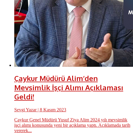
Çaykur Müdürü Alim’den
Mevsimlik İşçi Alımı Açıklaması
Geldi!
Sevgi Yazar
| 8 Kasım 2023
Çaykur Genel Müdürü Yusuf Ziya Alim 2024 yılı mevsimlik
işçi alımı konusunda yeni bir açıklama yaptı. Açıklamada tarih
vererek...