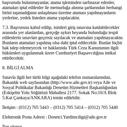
başvuruda bulunmayanlar, atama işleminden sarfınazar edenler,
atamaları iptal edilenler ile memurluğa alınma şartlarından herhangi
birini taşımadığının anlaşılması üzerine ataması yapılmayanların
yerlerine, yedek listeden atama yapılacaktır.
7.3. Başvurusu kabul edilip, isimleri giriş sınavına katılabilecekler
arasında yer alanlardan, gerçeğe aykırı beyanda bulunduğu tespit
edilenlerin sınavları geçersiz sayılacak ve atamaları yapılmayacaktır.
Bunların atamaları yapılmış olsa dahi iptal edilecektir. Bunlar hiçbir
hak talep edemeyecek ve haklarında Türk Ceza Kanununun ilgili
hükümleri uygulanmak üzere Cumhuriyet Başsavcılığına intikal
ettirilecektir.
8. BİLGİ ALMA
Sınavla ilgili her türlü bilgi aşağıdaki telefon numaralarından,
Bakanlık web sayfasından (http://www.aile.gov.tr) veya Aile ve
Sosyal Politikalar Bakanlığı Denetim Hizmetleri Başkanlığından
(Eskişehir Yolu Söğütözü Mahallesi 2177. Sokak No:10/A Blok
5.Kat Çankaya/ANKARA) temin edilebilir.
İletişim : (0312) 705 5443 – (0312) 705 5414 – (0312) 705 5440
Elektronik Posta Adresi : Denetci.Yardimciligi@aile.gov.tr
İlan olunur.