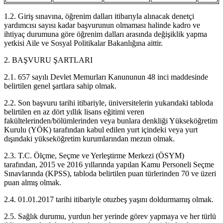
1.2. Giriş sınavına, öğrenim dalları itibarıyla alınacak denetçi
yardımcısı sayısı kadar başvurunun olmaması halinde kadro ve
ihtiyaç durumuna göre öğrenim dalları arasında değişiklik yapma
yetkisi Aile ve Sosyal Politikalar Bakanlığına aittir.
2. BAŞVURU ŞARTLARI
2.1. 657 sayılı Devlet Memurları Kanununun 48 inci maddesinde
belirtilen genel şartlara sahip olmak.
2.2. Son başvuru tarihi itibariyle, üniversitelerin yukarıdaki tabloda
belirtilen en az dört yıllık lisans eğitimi veren
fakültelerinden/bölümlerinden veya bunlara denkliği Yükseköğretim
Kurulu (YÖK) tarafından kabul edilen yurt içindeki veya yurt
dışındaki yükseköğretim kurumlarından mezun olmak.
2.3. T.C. Ölçme, Seçme ve Yerleştirme Merkezi (ÖSYM)
tarafından, 2015 ve 2016 yıllarında yapılan Kamu Personeli Seçme
Sınavlarında (KPSS), tabloda belirtilen puan türlerinden 70 ve üzeri
puan almış olmak.
2.4. 01.01.2017 tarihi itibariyle otuzbeş yaşını doldurmamış olmak.
2.5. Sağlık durumu, yurdun her yerinde görev yapmaya ve her türlü