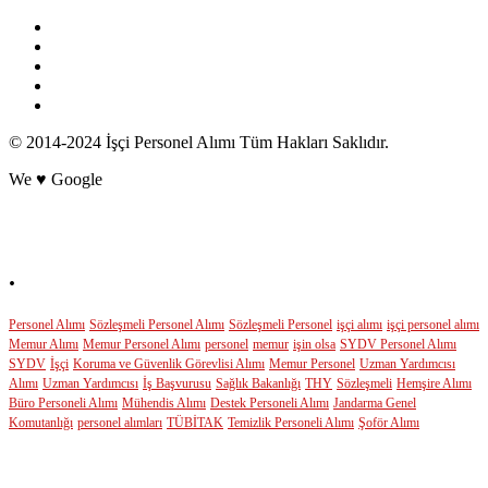
© 2014-2024 İşçi Personel Alımı Tüm Hakları Saklıdır.
We ♥ Google
POPÜLER ETİKETLER
.
Personel Alımı
Sözleşmeli Personel Alımı
Sözleşmeli Personel
işçi alımı
işçi personel alımı
Memur Alımı
Memur Personel Alımı
personel
memur
işin olsa
SYDV Personel Alımı
SYDV
İşçi
Koruma ve Güvenlik Görevlisi Alımı
Memur Personel
Uzman Yardımcısı
Alımı
Uzman Yardımcısı
İş Başvurusu
Sağlık Bakanlığı
THY
Sözleşmeli
Hemşire Alımı
Büro Personeli Alımı
Mühendis Alımı
Destek Personeli Alımı
Jandarma Genel
Komutanlığı
personel alımları
TÜBİTAK
Temizlik Personeli Alımı
Şoför Alımı
GÜNCEL KATEGORİLER