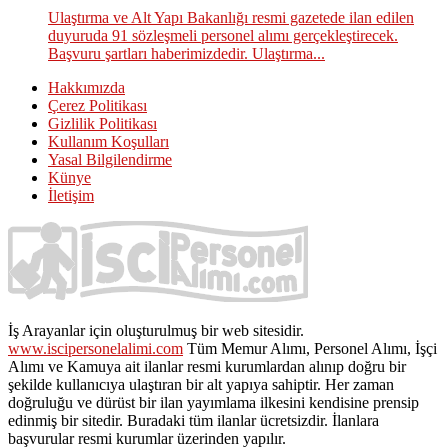
Ulaştırma ve Alt Yapı Bakanlığı resmi gazetede ilan edilen
duyuruda 91 sözleşmeli personel alımı gerçekleştirecek.
Başvuru şartları haberimizdedir. Ulaştırma...
Hakkımızda
Çerez Politikası
Gizlilik Politikası
Kullanım Koşulları
Yasal Bilgilendirme
Künye
İletişim
İş Arayanlar için oluşturulmuş bir web sitesidir.
www.iscipersonelalimi.com
Tüm Memur Alımı, Personel Alımı, İşçi
Alımı ve Kamuya ait ilanlar resmi kurumlardan alınıp doğru bir
şekilde kullanıcıya ulaştıran bir alt yapıya sahiptir. Her zaman
doğruluğu ve dürüst bir ilan yayımlama ilkesini kendisine prensip
edinmiş bir sitedir. Buradaki tüm ilanlar ücretsizdir. İlanlara
başvurular resmi kurumlar üzerinden yapılır.