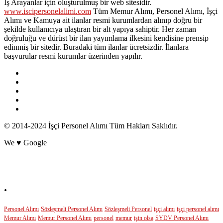
İş Arayanlar için oluşturulmuş bir web sitesidir.
www.iscipersonelalimi.com
Tüm Memur Alımı, Personel Alımı, İşçi
Alımı ve Kamuya ait ilanlar resmi kurumlardan alınıp doğru bir
şekilde kullanıcıya ulaştıran bir alt yapıya sahiptir. Her zaman
doğruluğu ve dürüst bir ilan yayımlama ilkesini kendisine prensip
edinmiş bir sitedir. Buradaki tüm ilanlar ücretsizdir. İlanlara
başvurular resmi kurumlar üzerinden yapılır.
© 2014-2024 İşçi Personel Alımı Tüm Hakları Saklıdır.
We ♥ Google
POPÜLER ETİKETLER
.
Personel Alımı
Sözleşmeli Personel Alımı
Sözleşmeli Personel
işçi alımı
işçi personel alımı
Memur Alımı
Memur Personel Alımı
personel
memur
işin olsa
SYDV Personel Alımı