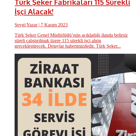
Türk Şeker Fabrikaları 115 Sürekli
İşçi Alacak!
Sevgi Yazar
| 7 Kasım 2023
Türk Şeker Genel Müdürlüğü’nün açıkladığı ilanda belirsiz
süreli çalıştırılmak üzere 115 sürekli işçi alımı
gerçekleştirecek. Detaylar haberimizdedir. Türk Şeker...