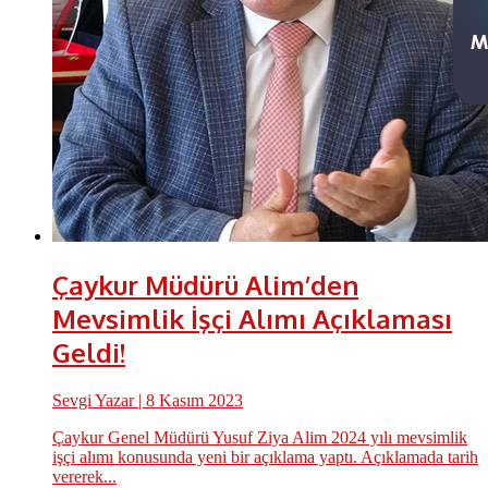
Çaykur Müdürü Alim’den
Mevsimlik İşçi Alımı Açıklaması
Geldi!
Sevgi Yazar
| 8 Kasım 2023
Çaykur Genel Müdürü Yusuf Ziya Alim 2024 yılı mevsimlik
işçi alımı konusunda yeni bir açıklama yaptı. Açıklamada tarih
vererek...