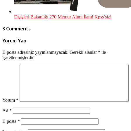
Dışişleri Bakanlığı 270 Memur Alımı İlanı! Kpss’siz!
3 Comments
Yorum Yap
E-posta adresiniz yayınlanmayacak.
Gerekli alanlar
*
ile
işaretlenmişlerdir
Yorum
*
Ad
*
E-posta
*