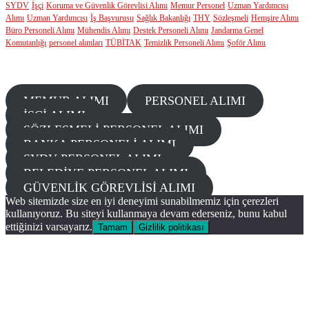
SYDV
İşçi
Koruma ve Güvenlik Görevlisi Alımı
Memur Personel
Uzman Yardımcısı
Alımı
Uzman Yardımcısı
İş Başvurusu
Sağlık Bakanlığı
THY
Sözleşmeli
Hemşire Alımı
Büro Personeli Alımı
Mühendis Alımı
Destek Personeli Alımı
Jandarma Genel
Komutanlığı
personel alımları
TÜBİTAK
Temizlik Personeli Alımı
Şoför Alımı
GÜNCEL KATEGORİLER
MEMUR ALIMI
PERSONEL ALIMI
İŞÇİ ALIMI
SÖZLEŞMELİ PERSONEL ALIMI
BANKA PERSONELİ ALIMI
SYDV PERSONEL ALIMI
BELEDİYE PERSONEL ALIMI
GÜVENLİK GÖREVLİSİ ALIMI
Web sitemizde size en iyi deneyimi sunabilmemiz için çerezleri
kullanıyoruz. Bu siteyi kullanmaya devam ederseniz, bunu kabul
ettiğinizi varsayarız.
Tamam
Gizlilik politikası