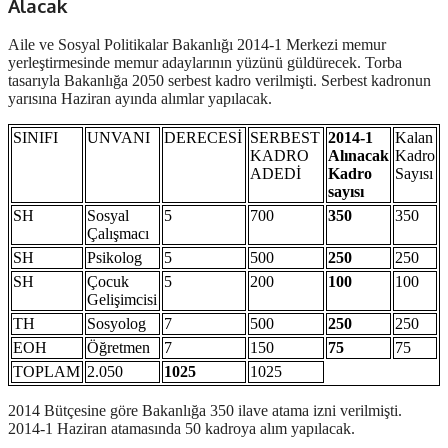
Alacak
Aile ve Sosyal Politikalar Bakanlığı 2014-1 Merkezi memur
yerleştirmesinde memur adaylarının yüzünü güldürecek. Torba
tasarıyla Bakanlığa 2050 serbest kadro verilmişti. Serbest kadronun
yarısına Haziran ayında alımlar yapılacak.
SINIFI
UNVANI
DERECESİ
SERBEST
2014-1
Kalan
KADRO
Alınacak
Kadro
ADEDİ
Kadro
Sayısı
sayısı
SH
Sosyal
5
700
350
350
Çalışmacı
SH
Psikolog
5
500
250
250
SH
Çocuk
5
200
100
100
Gelişimcisi
TH
Sosyolog
7
500
250
250
EOH
Öğretmen
7
150
75
75
TOPLAM
2.050
1025
1025
2014 Bütçesine göre Bakanlığa 350 ilave atama izni verilmişti.
2014-1 Haziran atamasında 50 kadroya alım yapılacak.