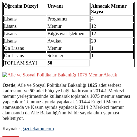
Öğrenim Düzeyi
Unvanı
Alınacak Memur
Sayısı
Lisans
Programcı
4
Lisans
Memur
12
Lisans
Bilgisayar İşletmeni
12
Lisans
Avukat
20
Ön Lisans
Memur
1
Ön Lisans
Sekreter
1
TOPLAM SAYI
50
Özetle
; Aile ve Sosyal Politikalar Bakanlığı
1025
adet serbest
kadrosunu ve
50
adet bütçeye bağlı kadrosunu 2014-1 Merkezi
memur yerleştirmesinde kullanarak toplamda
1075
memur ataması
yapacaktır. Temmuz ayında yapılacak 2014-4 Engelli Memur
atamasında ve Kasım ayında yapılacak 2014-2 Merkezi memur
atamasında da Aile Bakanlığı’nın iyi bir sayıda alım yapması
bekleniyor.
Kaynak :
gazetekamu.com