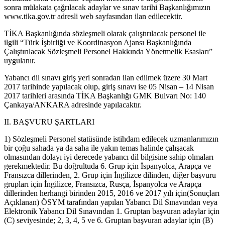
sonra mülakata çağrılacak adaylar ve sınav tarihi Başkanlığımızın
www.tika.gov.tr adresli web sayfasından ilan edilecektir.
TİKA Başkanlığında sözleşmeli olarak çalıştırılacak personel ile
ilgili “Türk İşbirliği ve Koordinasyon Ajansı Başkanlığında
Çalıştırılacak Sözleşmeli Personel Hakkında Yönetmelik Esasları”
uygulanır.
Yabancı dil sınavı giriş yeri sonradan ilan edilmek üzere 30 Mart
2017 tarihinde yapılacak olup, giriş sınavı ise 05 Nisan – 14 Nisan
2017 tarihleri arasında TİKA Başkanlığı GMK Bulvarı No: 140
Çankaya/ANKARA adresinde yapılacaktır.
II. BAŞVURU ŞARTLARI
1) Sözleşmeli Personel statüsünde istihdam edilecek uzmanlarımızın
bir çoğu sahada ya da saha ile yakın temas halinde çalışacak
olmasından dolayı iyi derecede yabancı dil bilgisine sahip olmaları
gerekmektedir. Bu doğrultuda 6. Grup için İspanyolca, Arapça ve
Fransızca dillerinden, 2. Grup için İngilizce dilinden, diğer başvuru
grupları için İngilizce, Fransızca, Rusça, İspanyolca ve Arapça
dillerinden herhangi birinden 2015, 2016 ve 2017 yılı için(Sonuçları
Açıklanan) ÖSYM tarafından yapılan Yabancı Dil Sınavından veya
Elektronik Yabancı Dil Sınavından 1. Gruptan başvuran adaylar için
(C) seviyesinde; 2, 3, 4, 5 ve 6. Gruptan başvuran adaylar için (B)