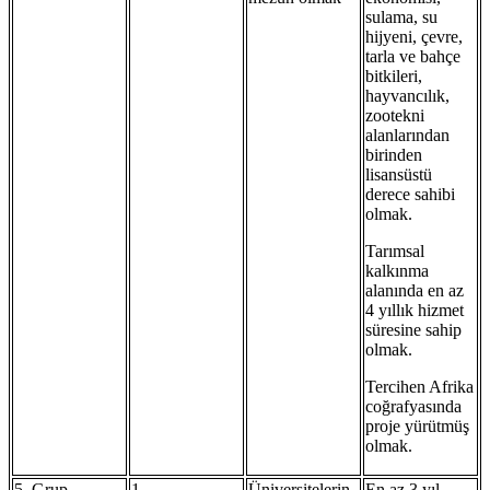
sulama, su
hijyeni, çevre,
tarla ve bahçe
bitkileri,
hayvancılık,
zootekni
alanlarından
birinden
lisansüstü
derece sahibi
olmak.
Tarımsal
kalkınma
alanında en az
4 yıllık hizmet
süresine sahip
olmak.
Tercihen Afrika
coğrafyasında
proje yürütmüş
olmak.
5. Grup
1
Üniversitelerin
En az 3 yıl