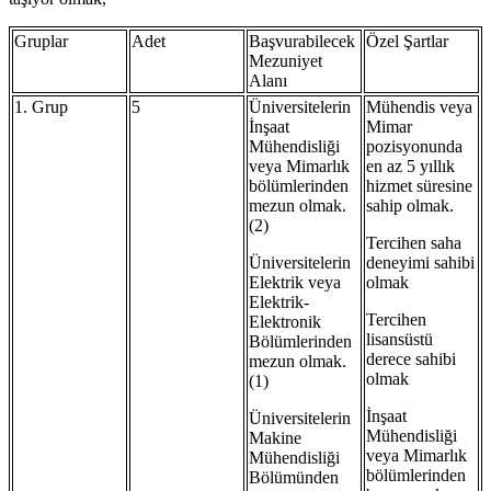
Gruplar
Adet
Başvurabilecek
Özel Şartlar
Mezuniyet
Alanı
1. Grup
5
Üniversitelerin
Mühendis veya
İnşaat
Mimar
Mühendisliği
pozisyonunda
veya Mimarlık
en az 5 yıllık
bölümlerinden
hizmet süresine
mezun olmak.
sahip olmak.
(2)
Tercihen saha
Üniversitelerin
deneyimi sahibi
Elektrik veya
olmak
Elektrik-
Tercihen
Elektronik
lisansüstü
Bölümlerinden
derece sahibi
mezun olmak.
olmak
(1)
İnşaat
Üniversitelerin
Mühendisliği
Makine
veya Mimarlık
Mühendisliği
bölümlerinden
Bölümünden