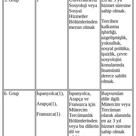
Sosyoloji veya
hizmet süresine
Sosyal
sahip olmak.
Hizmetler
Tercihen
Bölümlerinden
kalkınma
mezun olmak
işbirliği,
azgelişmişlik,
yoksulluk,
sosyal politika,
işsizlik, çevre
sosyolojisi
konularında
lisansüstü
derece sahibi
olmak.
6. Grup
İspanyolca(1),
İspanyolca,
Başvurulan
Arapça ve
dille ilgili
Arapça(1),
Fransızca için
Mütercim veya
Mütercim
Tercüman
Fransızca(1)
Tercümanlık
olarak alanında
Bölümlerinden
en az 3 yıl
veya bu dillerin
hizmet süresine
dil ve
sahip olmak