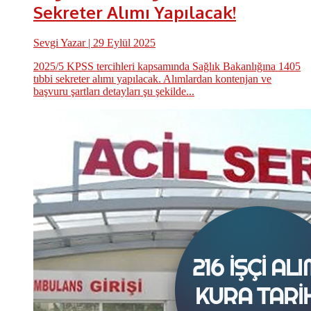
Sekreter Alımı Yapılacak!
Sevgi Yazar
| 29 Eylül 2025
2025/5 KPSS tercihleri kapsamında Sağlık Bakanlığına 1405
tıbbi sekreter alımı yapılacak. Alımlardan kontenjan ve
başvuru şartları detayları şu şekilde...