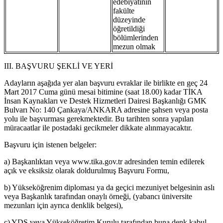
edebiyatının
fakülte
düzeyinde
öğretildiği
bölümlerinden
mezun olmak
III. BAŞVURU ŞEKLİ VE YERİ
Adayların aşağıda yer alan başvuru evraklar ile birlikte en geç 24
Mart 2017 Cuma günü mesai bitimine (saat 18.00) kadar TİKA
İnsan Kaynakları ve Destek Hizmetleri Dairesi Başkanlığı GMK
Bulvarı No: 140 Çankaya/ANKARA adresine şahsen veya posta
yolu ile başvurması gerekmektedir. Bu tarihten sonra yapılan
müracaatlar ile postadaki gecikmeler dikkate alınmayacaktır.
Başvuru için istenen belgeler:
a) Başkanlıktan veya www.tika.gov.tr adresinden temin edilerek
açık ve eksiksiz olarak doldurulmuş Başvuru Formu,
b) Yükseköğrenim diploması ya da geçici mezuniyet belgesinin aslı
veya Başkanlık tarafından onaylı örneği, (yabancı üniversite
mezunları için ayrıca denklik belgesi),
c) YDS veya Yükseköğretim Kurulu tarafından buna denk kabul