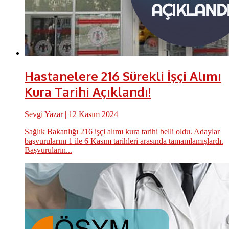
Hastanelere 216 Sürekli İşçi Alımı
Kura Tarihi Açıklandı!
Sevgi Yazar
| 12 Kasım 2024
Sağlık Bakanlığı 216 işçi alımı kura tarihi belli oldu. Adaylar
başvurularını 1 ile 6 Kasım tarihleri arasında tamamlamışlardı.
Başvuruların...