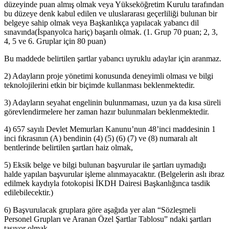
düzeyinde puan almış olmak veya Yükseköğretim Kurulu tarafından
bu düzeye denk kabul edilen ve uluslararası geçerliliği bulunan bir
belgeye sahip olmak veya Başkanlıkça yapılacak yabancı dil
sınavında(İspanyolca hariç) başarılı olmak. (1. Grup 70 puan; 2, 3,
4, 5 ve 6. Gruplar için 80 puan)
Bu maddede belirtilen şartlar yabancı uyruklu adaylar için aranmaz.
2) Adayların proje yönetimi konusunda deneyimli olması ve bilgi
teknolojilerini etkin bir biçimde kullanması beklenmektedir.
3) Adayların seyahat engelinin bulunmaması, uzun ya da kısa süreli
görevlendirmelere her zaman hazır bulunmaları beklenmektedir.
4) 657 sayılı Devlet Memurları Kanunu’nun 48’inci maddesinin 1
inci fıkrasının (A) bendinin (4) (5) (6) (7) ve (8) numaralı alt
bentlerinde belirtilen şartları haiz olmak,
5) Eksik belge ve bilgi bulunan başvurular ile şartları uymadığı
halde yapılan başvurular işleme alınmayacaktır. (Belgelerin aslı ibraz
edilmek kaydıyla fotokopisi İKDH Dairesi Başkanlığınca tasdik
edilebilecektir.)
6) Başvurulacak gruplara göre aşağıda yer alan “Sözleşmeli
Personel Grupları ve Aranan Özel Şartlar Tablosu” ndaki şartları
taşıyor olmak,