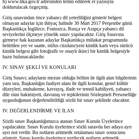
h) www.tika.gov.tr adresinden temin edilerek el yazısıyla
doldurulacak özgeçmiş.
Giriş sınavından önce yabancı dil yeterliliğini gösterir belgesi
olmayan adaylar için ihtiyaç halinde 30 Mart 2017 Perşembe günü
Başkanlıkça İngilizce, Fransızca, Rusça ve Arapça yabancı dil
seviyelerini ölçmeye yönelik sınav yapılacaktır. Giriş Sınavına
girmeye hak kazanan adaylar Başkanlıkça mülakat programında
belirtilen yer ve saatte, nüfus cüzdanı/yeni kimlik kartı veya sürücü
kimlik belgesi gibi fotoğraflı ve onaylı ikinci bir kimlik belgesiyle
hazır bulunacaklardır.
IV. SINAV ŞEKLİ VE KONULARI
Giriş Sınavı; adayların mezun olduğu bölüm ile ilgili alan bilgilerinin
yanı sıra, Başkanlığın faaliyet alanı ile ilgili konular, genel kültür
düzeyleri, muhakeme, kavrayış, ifade ve temsil kabiliyeti, yabancı
dile olan hakimiyeti, davranış ve tepkilerinin Sözleşmeli Personelliğe
uygunluğunun değerlendirildiği sözlü bir sınav şeklinde olacaktır.
IV. DEĞERLENDİRME VE İLAN
Sözlü sınav Başkanlığımızca atanan Sınav Kurulu Üyelerince
yapılacaktır. Sınav Kurulu üyelerince sözlü sınavda her adaya ayrı
ayrı not verilir. Bu notların aritmetik ortalaması sınav sonucunu
gösterir. Sınav kurulu üyelerince verilecek notların aritmetik