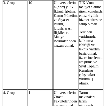
3. Grup
10
Üniversitelerin
TİKA’nın
4 (dört) yıllık
faaliyet alanına
İktisat, İşletme,
giren konularda
Kamu Yönetimi
en az 4 yıllık
ve Siyaset
hizmet süresine
Bilimi,
sahip olmak
Uluslararası
Tercihen
İlişkiler ve
yurtdışında
Maliye
kalkınma
Bölümlerinden
işbirliği ve
mezun olmak
teknik yardım
başta olmak
üzere inceleme-
araştırma ve
Sivil Toplum
Kuruluşu
çalışmaları
yürütmüş
olmak.
4. Grup
1
Üniversitelerin
Tarım
Ziraat
makinaları,
Fakültelerinden
tarım
mezun olmak
ekonomisi,