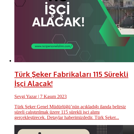
Türk Şeker Fabrikaları 115 Sürekli
İşçi Alacak!
Sevgi Yazar
| 7 Kasım 2023
Türk Şeker Genel Müdürlüğü’nün açıkladığı ilanda belirsiz
süreli çalıştırılmak üzere 115 sürekli işçi alımı
gerçekleştirecek. Detaylar haberimizdedir. Türk Şeker...