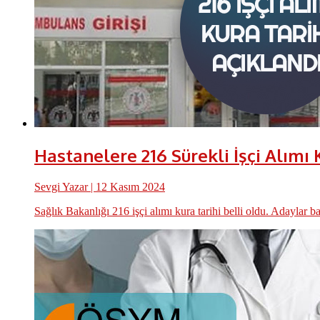
Hastanelere 216 Sürekli İşçi Alımı 
Sevgi Yazar
| 12 Kasım 2024
Sağlık Bakanlığı 216 işçi alımı kura tarihi belli oldu. Adaylar b