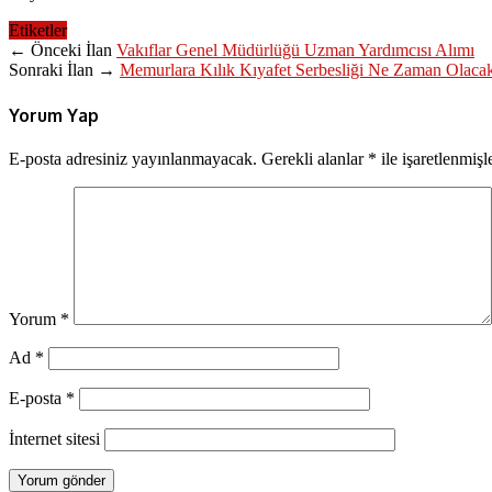
Etiketler
← Önceki İlan
Vakıflar Genel Müdürlüğü Uzman Yardımcısı Alımı
Sonraki İlan →
Memurlara Kılık Kıyafet Serbesliği Ne Zaman Olaca
Yorum Yap
E-posta adresiniz yayınlanmayacak.
Gerekli alanlar
*
ile işaretlenmişl
Yorum
*
Ad
*
E-posta
*
İnternet sitesi