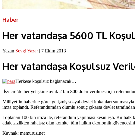
Haber
Her vatandaşa 5600 TL Koşul
Yazan
Sevgi Yazar
|
7 Ekim 2013
Her vatandaşa Koşulsuz Veri
Herkese koşulsuz bağlanacak…
İsviçre’de her yetişkine aylık 2 bin 800 dolar verilmesi için refera
Milliyet’in haberine göre; gelişmiş sosyal devlet imkanları sunmasıyl
imza toplandı. Referandumdan olumlu sonuç çıkarsa devlet tarafından 
Toplanan 100 bin imza ile, referandum yapılması kesinleşti. Bir halk 
adaletsizlikten rahatsız olan komite, tüm halkın ekonomik güvencesin
Kaynak: memuruz.net