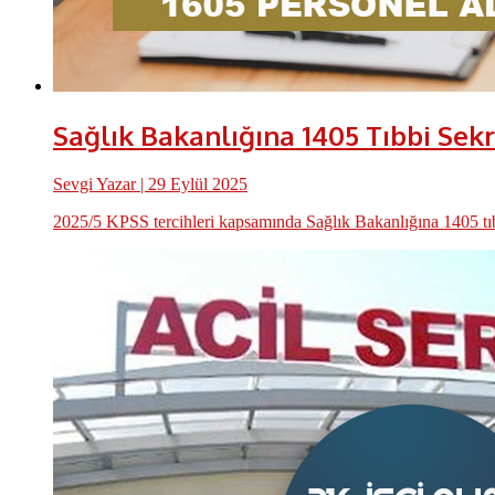
Sağlık Bakanlığına 1405 Tıbbi Sekr
Sevgi Yazar
| 29 Eylül 2025
2025/5 KPSS tercihleri kapsamında Sağlık Bakanlığına 1405 tıbbi