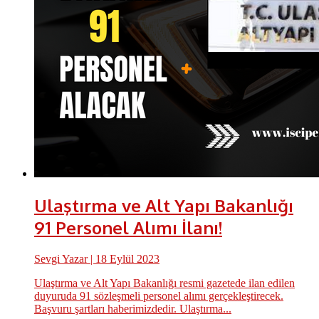
Ulaştırma ve Alt Yapı Bakanlığı
91 Personel Alımı İlanı!
Sevgi Yazar
| 18 Eylül 2023
Ulaştırma ve Alt Yapı Bakanlığı resmi gazetede ilan edilen
duyuruda 91 sözleşmeli personel alımı gerçekleştirecek.
Başvuru şartları haberimizdedir. Ulaştırma...