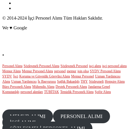
© 2014-2024 İşçi Personel Alımı Tüm Hakları Saklıdır.
We ♥ Google
POPÜLER ETİKETLER
.
Personel Alımı
Sözleşmeli Personel Alımı
Sözleşmeli Personel
işçi alımı
işçi personel alımı
Memur Alımı
Memur Personel Alımı
personel
memur
işin olsa
SYDV Personel Alımı
SYDV
İşçi
Koruma ve Güvenlik Görevlisi Alımı
Memur Personel
Uzman Yardımcısı
Alımı
Uzman Yardımcısı
İş Başvurusu
Sağlık Bakanlığı
THY
Sözleşmeli
Hemşire Alımı
Büro Personeli Alımı
Mühendis Alımı
Destek Personeli Alımı
Jandarma Genel
Komutanlığı
personel alımları
TÜBİTAK
Temizlik Personeli Alımı
Şoför Alımı
GÜNCEL KATEGORİLER
MEMUR ALIMI
PERSONEL ALIMI
İŞÇİ ALIMI
SÖZLEŞMELİ PERSONEL ALIMI