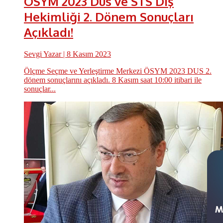
ÖSYM 2023 Dus ve STS Diş
Hekimliği 2. Dönem Sonuçları
Açıkladı!
Sevgi Yazar
| 8 Kasım 2023
Ölçme Seçme ve Yerleştirme Merkezi ÖSYM 2023 DUS 2.
dönem sonuçlarını açıkladı. 8 Kasım saat 10:00 itibari ile
sonuçlar...