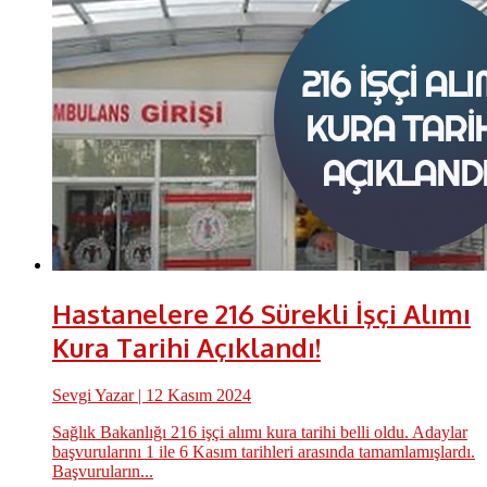
Hastanelere 216 Sürekli İşçi Alımı
Kura Tarihi Açıklandı!
Sevgi Yazar
| 12 Kasım 2024
Sağlık Bakanlığı 216 işçi alımı kura tarihi belli oldu. Adaylar
başvurularını 1 ile 6 Kasım tarihleri arasında tamamlamışlardı.
Başvuruların...