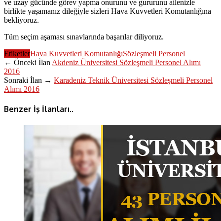
ve uzay gücünde görev yapma onurunu ve gururunu ailenizle
birlikte yaşamanız dileğiyle sizleri Hava Kuvvetleri Komutanlığına
bekliyoruz.
Tüm seçim aşaması sınavlarında başarılar diliyoruz.
Etiketler
Hava Kuvvetleri Komutanlığı
Sözleşmeli Personel
← Önceki İlan
Akdeniz Üniversitesi Sözleşmeli Personel Alımı
2016
Sonraki İlan →
Karadeniz Teknik Üniversitesi Sözleşmeli Personel
Alımı 2016
Benzer İş İlanları..