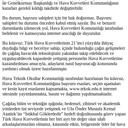
ile Genelkurmay Başkanlığı ve Hava Kuvvetleri Komutanlığının
kararları gerekli kıldığı takdirde değiştirebilir.
Bu durum, başvuru sahipleri için bir hak doğurmaz. Başvuru
sahipleri bu durumu önceden kabul etmiş sayılır. Bu ve benzeri
durumlarda izlenecek yol, Hava Kuvvetleri Komutanlığı tarafından
belirlenir ve kamuoyuna internet aracılığı ile duyurulur.
Bu kılavuz; Türk Hava Kuvvetlerinin 21’inci yüzyılda ihtiyaç
duyduğu bilgi ve beceriye sahip, içinde bulunduğu çağın gelişmeleri
ile çağdaş havacılık teknolojisini yakından takip edebilecek ve
uygulayabilecek kapasitede yetişmiş personelin Hava Kuvvetlerine
kazandırılması amacıyla, adayların nasıl başvuracağı konusunda
yardımcı olmak üzere hazırlanmıştır.
Hava Teknik Okullar Komutanlığı tarafından hazırlanan bu kılavuz,
Hava Kuvvetleri Komutanlığına başvuru esasları, seçim aşamaları
ve kesin kayıt esaslarını kapsamakta, www.tekok.edu.tr internet
sitesinde yayımlanmakta, basım ve dağıtımı yapılmamaktadır.
Çağdaş bilim ve tekniğin ışığında; bedensel, zihinsel ve akademik
yönlerden üst seviyede yetişmek ve Ulu Önder Mustafa Kemal
Atatürk’ün “İstikbal Göklerdedir” hedefi doğrultusunda görev yapan
Türk Hava Kuvvetlerinin her biri ayrı bir değer olan silah
arkadaşlarımızdan olmanız, kıtasında etkin, bölgesinde lider bir hava