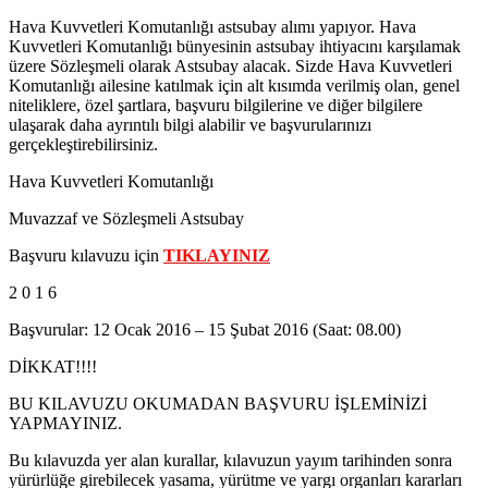
Hava Kuvvetleri Komutanlığı astsubay alımı yapıyor. Hava
Kuvvetleri Komutanlığı bünyesinin astsubay ihtiyacını karşılamak
üzere Sözleşmeli olarak Astsubay alacak. Sizde Hava Kuvvetleri
Komutanlığı ailesine katılmak için alt kısımda verilmiş olan, genel
niteliklere, özel şartlara, başvuru bilgilerine ve diğer bilgilere
ulaşarak daha ayrıntılı bilgi alabilir ve başvurularınızı
gerçekleştirebilirsiniz.
Hava Kuvvetleri Komutanlığı
Muvazzaf ve Sözleşmeli Astsubay
Başvuru kılavuzu için
TIKLAYINIZ
2 0 1 6
Başvurular: 12 Ocak 2016 – 15 Şubat 2016 (Saat: 08.00)
DİKKAT!!!!
BU KILAVUZU OKUMADAN BAŞVURU İŞLEMİNİZİ
YAPMAYINIZ.
Bu kılavuzda yer alan kurallar, kılavuzun yayım tarihinden sonra
yürürlüğe girebilecek yasama, yürütme ve yargı organları kararları