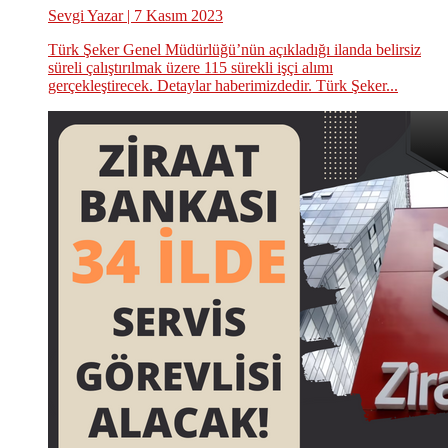
Sevgi Yazar
| 7 Kasım 2023
Türk Şeker Genel Müdürlüğü’nün açıkladığı ilanda belirsiz
süreli çalıştırılmak üzere 115 sürekli işçi alımı
gerçekleştirecek. Detaylar haberimizdedir. Türk Şeker...