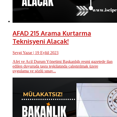
AFAD 215 Arama Kurtarma
Teknisyeni Alacak!
Sevgi Yazar
| 19 Eylül 2023
Afet ve Acil Durum Yönetimi Başkanlığı resmi gazetede ilan
edilen duyuruda taşra teşkilatında çalıştırılmak üzere
uygulama ve sözlü sınav...