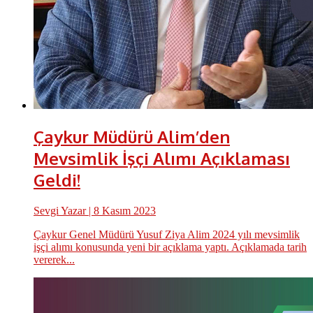
Çaykur Müdürü Alim’den
Mevsimlik İşçi Alımı Açıklaması
Geldi!
Sevgi Yazar
| 8 Kasım 2023
Çaykur Genel Müdürü Yusuf Ziya Alim 2024 yılı mevsimlik
işçi alımı konusunda yeni bir açıklama yaptı. Açıklamada tarih
vererek...