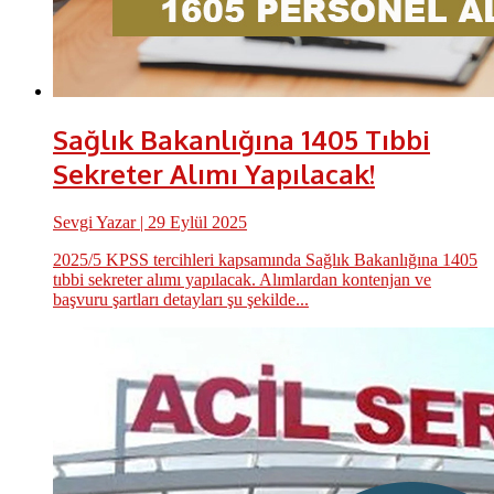
Sağlık Bakanlığına 1405 Tıbbi
Sekreter Alımı Yapılacak!
Sevgi Yazar
| 29 Eylül 2025
2025/5 KPSS tercihleri kapsamında Sağlık Bakanlığına 1405
tıbbi sekreter alımı yapılacak. Alımlardan kontenjan ve
başvuru şartları detayları şu şekilde...