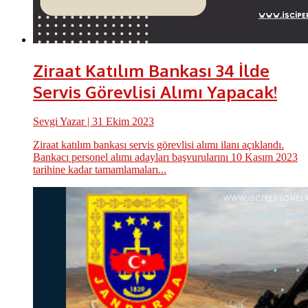
Ziraat Katılım Bankası 34 İlde
Servis Görevlisi Alımı Yapacak!
Sevgi Yazar
| 31 Ekim 2023
Ziraat katılım bankası servis görevlisi alımı ilanı açıklandı.
Bankacı personel alımı adayları başvurularını 10 Kasım 2023
tarihine kadar tamamlamaları...