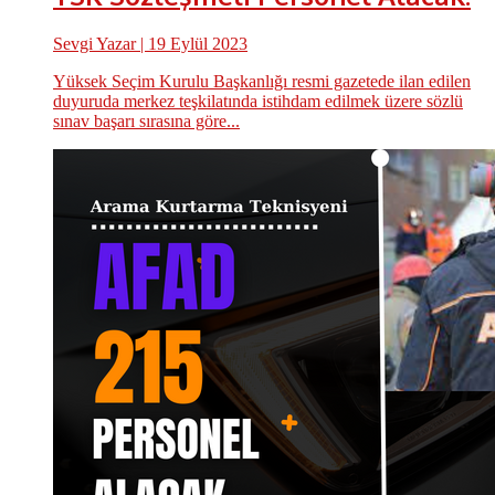
Sevgi Yazar
| 19 Eylül 2023
Yüksek Seçim Kurulu Başkanlığı resmi gazetede ilan edilen
duyuruda merkez teşkilatında istihdam edilmek üzere sözlü
sınav başarı sırasına göre...