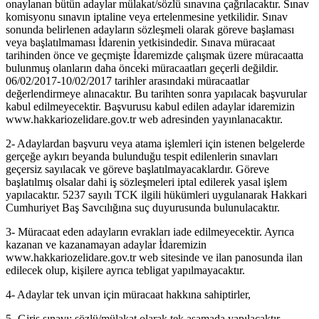
onaylanan bütün adaylar mülakat/sözlü sınavına çağrılacaktır. Sınav
komisyonu sınavın iptaline veya ertelenmesine yetkilidir. Sınav
sonunda belirlenen adayların sözleşmeli olarak göreve başlaması
veya başlatılmaması İdarenin yetkisindedir. Sınava müracaat
tarihinden önce ve geçmişte İdaremizde çalışmak üzere müracaatta
bulunmuş olanların daha önceki müracaatları geçerli değildir.
06/02/2017-10/02/2017 tarihler arasındaki müracaatlar
değerlendirmeye alınacaktır. Bu tarihten sonra yapılacak başvurular
kabul edilmeyecektir. Başvurusu kabul edilen adaylar idaremizin
www.hakkariozelidare.gov.tr web adresinden yayınlanacaktır.
2- Adaylardan başvuru veya atama işlemleri için istenen belgelerde
gerçeğe aykırı beyanda bulunduğu tespit edilenlerin sınavları
geçersiz sayılacak ve göreve başlatılmayacaklardır. Göreve
başlatılmış olsalar dahi iş sözleşmeleri iptal edilerek yasal işlem
yapılacaktır. 5237 sayılı TCK ilgili hükümleri uygulanarak Hakkari
Cumhuriyet Baş Savcılığına suç duyurusunda bulunulacaktır.
3- Müracaat eden adayların evrakları iade edilmeyecektir. Ayrıca
kazanan ve kazanamayan adaylar İdaremizin
www.hakkariozelidare.gov.tr web sitesinde ve ilan panosunda ilan
edilecek olup, kişilere ayrıca tebligat yapılmayacaktır.
4- Adaylar tek unvan için müracaat hakkına sahiptirler,
5- Giriş sınavı; sözlü/mülakat olarak tek aşamada yapılacaktır.