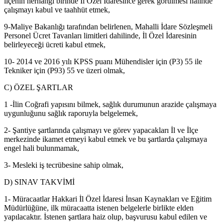
ilçenin herhangi birinde İl Özel İdaresince gerek görülmesi halinde
çalışmayı kabul ve taahhüt etmek,
9-Maliye Bakanlığı tarafından belirlenen, Mahalli İdare Sözleşmeli
Personel Ücret Tavanları limitleri dahilinde, İl Özel İdaresinin
belirleyeceği ücreti kabul etmek,
10- 2014 ve 2016 yılı KPSS puanı Mühendisler için (P3) 55 ile
Tekniker için (P93) 55 ve üzeri olmak,
C) ÖZEL ŞARTLAR
1 -İlin Coğrafi yapısını bilmek, sağlık durumunun arazide çalışmaya
uygunluğunu sağlık raporuyla belgelemek,
2- Şantiye şartlarında çalışmayı ve görev yapacakları İl ve İlçe
merkezinde ikamet etmeyi kabul etmek ve bu şartlarda çalışmaya
engel hali bulunmamak,
3- Mesleki iş tecrübesine sahip olmak,
D) SINAV TAKVİMİ
1- Müracaatlar Hakkari İl Özel İdaresi İnsan Kaynakları ve Eğitim
Müdürlüğüne, ilk müracaatta istenen belgelerle birlikte elden
yapılacaktır. İstenen şartlara haiz olup, başvurusu kabul edilen ve