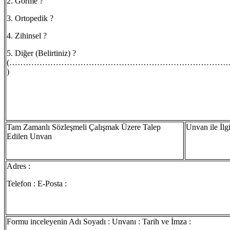
2. Görme ?
3. Ortopedik ?
4. Zihinsel ?
5. Diğer (Belirtiniz) ?
(………………………………………………………………………
)
Tam Zamanlı Sözleşmeli Çalışmak Üzere Talep
Unvan ile İlgi
Edilen Unvan
Adres :
Telefon : E-Posta :
Formu inceleyenin Adı Soyadı : Unvanı : Tarih ve İmza :