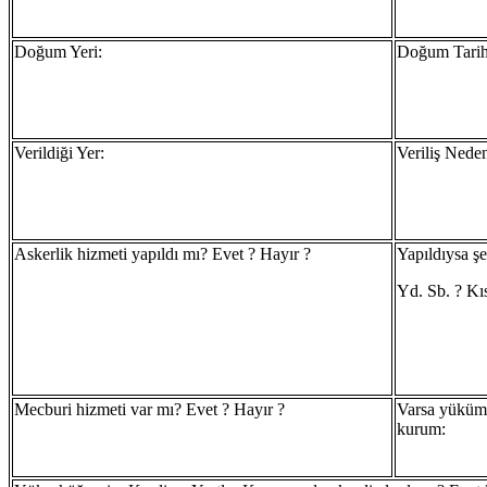
Doğum Yeri:
Doğum Tarih
Verildiği Yer:
Veriliş Neden
Askerlik hizmeti yapıldı mı? Evet ? Hayır ?
Yapıldıysa şe
Yd. Sb. ? Kı
Mecburi hizmeti var mı? Evet ? Hayır ?
Varsa yüküm
kurum: