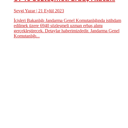
Sevgi Yazar
| 21 Eylül 2023
İçişleri Bakanlığı Jandarma Genel Komutanlığında istihdam
edilmek üzere 6940 sözleşmeli uzman erbaş alımı
gerçekleştirecek. Detaylar haberimizdedir. Jandarma Genel
Komutanlığı...