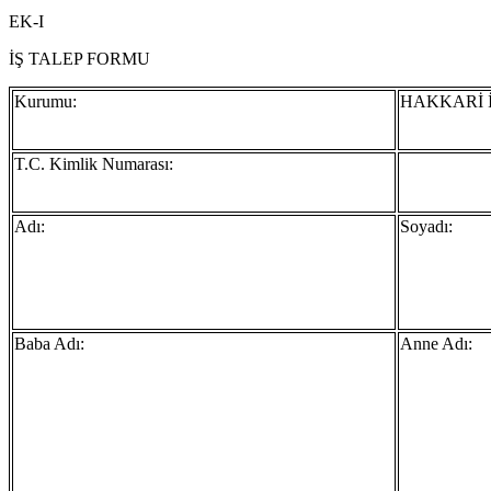
EK-I
İŞ TALEP FORMU
Kurumu:
HAKKARİ İ
T.C. Kimlik Numarası:
Adı:
Soyadı:
Baba Adı:
Anne Adı: