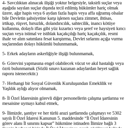
4- Savcılıktan alınacak ilişiği yoktur belgesiyle, taksirli suçlar veya
aşağıda sayılan suçlar dışında tecil edilmiş hükümler hariç olmak
üzere, ağır hapis veya 6 aydan fazla hapis veya affa uğramış olsalar
bile Devletin şahsiyetine karşı işlenen suçlara zimmet, ihtisas,
irtikap, rüşvet, hırsızlık, dolandırıcılık, sahtecilik, inancı kötüye
kullanma, dolaylı iflas gibi yüz kızartıcı veya şeref ve haysiyeti kırıcı
suçtan veya istimal ve istihlak kaçakçılığı hariç kaçakçılık, resmi
ihale ve alım satımlara fesat karıştırma, Devlet sırlarını açığa vurma
suçlarından dolayı hükümlü bulunmamak,
5- Erkek adayların askerliğiyle ilişiği bulunmamak,
6- Görevini yapmasına engel olabilecek vücut ve akıl hastalığı veya
özrü bulunmamak (Sözlü sınavı kazanan adaylardan heyet sağlık
raporu istenecektir.)
7- Herhangi bir Sosyal Güvenlik Kuruluşundan Emeklilik ve
Yaşlılık aylığı alıyor olmamak,
8- İl Özel İdaresinin görevli diğer personellerin çalışma şartlarına ve
mesaisine uymayı kabul etmek,
9- İlimizde, şantiye ve her türlü arazi şartlarında çalışmayı ve 5302
sayılı İl Özel İdaresi Kanunun 5. maddesinde “İl Özel İdaresinin
görev alanı İl sınırını kapsar” hükmüne istinaden İlimize bağlı 3