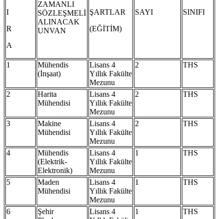
ZAMANLI
I
ŞARTLAR
SAYI
SINIFI
SÖZLEŞMELİ
ALINACAK
R
(EĞİTİM)
UNVAN
A
1
Mühendis
Lisans 4
2
THS
(İnşaat)
Yıllık Fakülte
Mezunu
2
Harita
Lisans 4
2
THS
Mühendisi
Yıllık Fakülte
Mezunu
3
Makine
Lisans 4
2
THS
Mühendisi
Yıllık Fakülte
Mezunu
4
Mühendis
Lisans 4
1
THS
(Elektrik-
Yıllık Fakülte
Elektronik)
Mezunu
5
Maden
Lisans 4
1
THS
Mühendisi
Yıllık Fakülte
Mezunu
6
Şehir
Lisans 4
1
THS