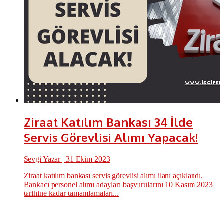
Ziraat Katılım Bankası 34 İlde
Servis Görevlisi Alımı Yapacak!
Sevgi Yazar
| 31 Ekim 2023
Ziraat katılım bankası servis görevlisi alımı ilanı açıklandı.
Bankacı personel alımı adayları başvurularını 10 Kasım 2023
tarihine kadar tamamlamaları...