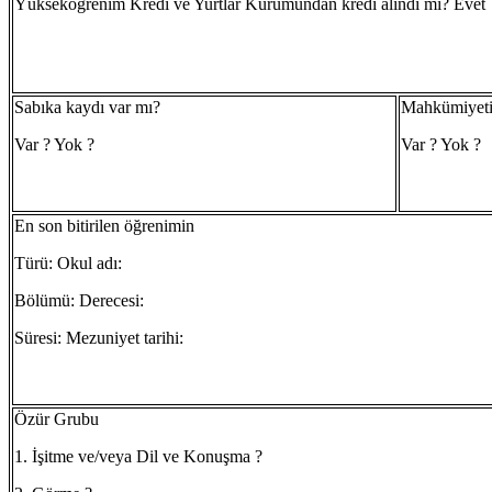
Yükseköğrenim Kredi ve Yurtlar Kurumundan kredi alındı mı? Evet 
Sabıka kaydı var mı?
Mahkümiyeti
Var ? Yok ?
Var ? Yok ?
En son bitirilen öğrenimin
Türü: Okul adı:
Bölümü: Derecesi:
Süresi: Mezuniyet tarihi:
Özür Grubu
1. İşitme ve/veya Dil ve Konuşma ?