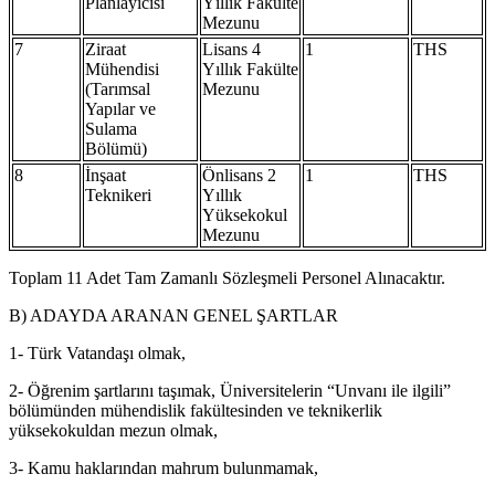
Planlayıcısı
Yıllık Fakülte
Mezunu
7
Ziraat
Lisans 4
1
THS
Mühendisi
Yıllık Fakülte
(Tarımsal
Mezunu
Yapılar ve
Sulama
Bölümü)
8
İnşaat
Önlisans 2
1
THS
Teknikeri
Yıllık
Yüksekokul
Mezunu
Toplam 11 Adet Tam Zamanlı Sözleşmeli Personel Alınacaktır.
B) ADAYDA ARANAN GENEL ŞARTLAR
1- Türk Vatandaşı olmak,
2- Öğrenim şartlarını taşımak, Üniversitelerin “Unvanı ile ilgili”
bölümünden mühendislik fakültesinden ve teknikerlik
yüksekokuldan mezun olmak,
3- Kamu haklarından mahrum bulunmamak,