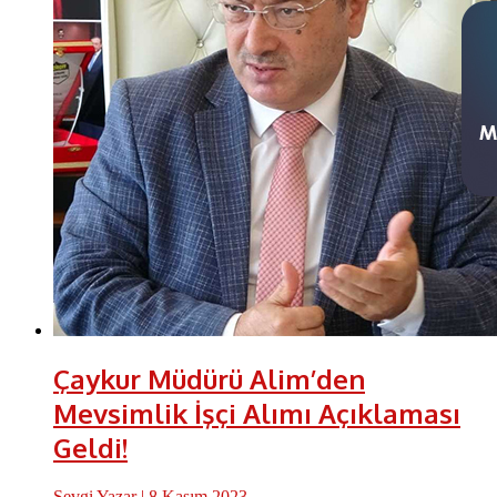
Çaykur Müdürü Alim’den
Mevsimlik İşçi Alımı Açıklaması
Geldi!
Sevgi Yazar
| 8 Kasım 2023