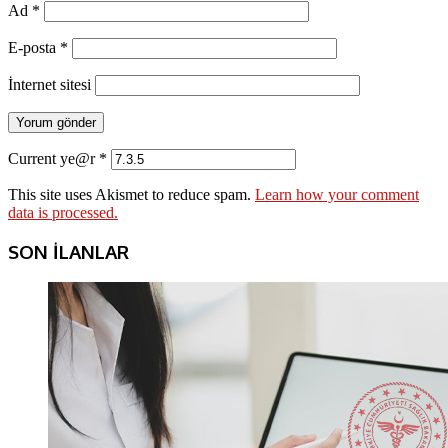
Ad
*
E-posta
*
İnternet sitesi
Current ye@r
*
This site uses Akismet to reduce spam.
Learn how your comment
data is processed.
SON İLANLAR