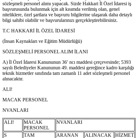
sözleşmeli personel alımı yapacak. Sizde Hakkari İl Özel İdaresi iş
başvurusunda bulunmak için alt kısımda verilmiş olan, genel
niteliklere, özel şartlara ve başvuru bilgilerine ulaşarak daha detaylı
bilgi sahibi olabilir ve başvurularınızı gerçekleştirebilirsiniz.
T.C HAKKARİ İL ÖZEL İDARESİ
(İnsan Kaynakları ve Eğitim Müdürlüğü)
SÖZLEŞMELİ PERSONEL ALIM İLANI
A) İl Özel İdaresi Kanununun 36′ ncı maddesi çerçevesinde; 5393
sayılı Belediyeler Kanununun 49. maddesi gereğince kadro karşılığı
teknik hizmetler sınıfında tam zamanlı 11 adet sözleşmeli personel
alınacaktır.
ALI!
MACAK PERSONEL
NVANLARI
ALI!
MACAK
NVANLARI
PERSONEL
S
TAM
ARANAN
ALINACAK
HİZMET