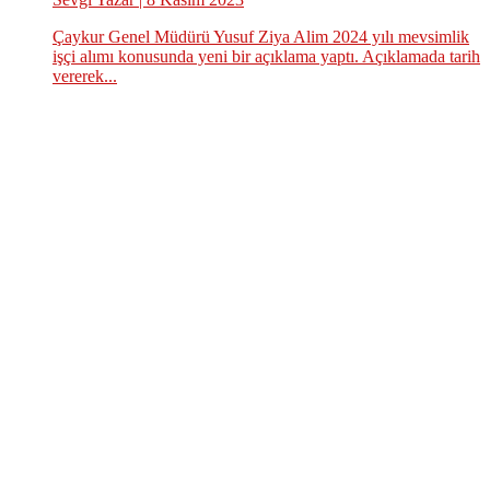
Çaykur Genel Müdürü Yusuf Ziya Alim 2024 yılı mevsimlik
işçi alımı konusunda yeni bir açıklama yaptı. Açıklamada tarih
vererek...