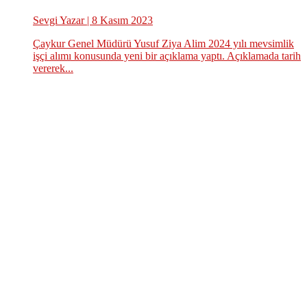
Sevgi Yazar
| 8 Kasım 2023
Çaykur Genel Müdürü Yusuf Ziya Alim 2024 yılı mevsimlik
işçi alımı konusunda yeni bir açıklama yaptı. Açıklamada tarih
vererek...