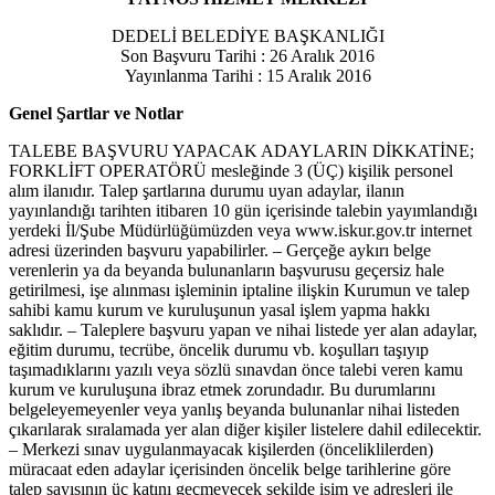
DEDELİ BELEDİYE BAŞKANLIĞI
Son Başvuru Tarihi : 26 Aralık 2016
Yayınlanma Tarihi : 15 Aralık 2016
Genel Şartlar ve Notlar
TALEBE BAŞVURU YAPACAK ADAYLARIN DİKKATİNE;
FORKLİFT OPERATÖRÜ mesleğinde 3 (ÜÇ) kişilik personel
alım ilanıdır. Talep şartlarına durumu uyan adaylar, ilanın
yayınlandığı tarihten itibaren 10 gün içerisinde talebin yayımlandığı
yerdeki İl/Şube Müdürlüğümüzden veya www.iskur.gov.tr internet
adresi üzerinden başvuru yapabilirler. – Gerçeğe aykırı belge
verenlerin ya da beyanda bulunanların başvurusu geçersiz hale
getirilmesi, işe alınması işleminin iptaline ilişkin Kurumun ve talep
sahibi kamu kurum ve kuruluşunun yasal işlem yapma hakkı
saklıdır. – Taleplere başvuru yapan ve nihai listede yer alan adaylar,
eğitim durumu, tecrübe, öncelik durumu vb. koşulları taşıyıp
taşımadıklarını yazılı veya sözlü sınavdan önce talebi veren kamu
kurum ve kuruluşuna ibraz etmek zorundadır. Bu durumlarını
belgeleyemeyenler veya yanlış beyanda bulunanlar nihai listeden
çıkarılarak sıralamada yer alan diğer kişiler listelere dahil edilecektir.
– Merkezi sınav uygulanmayacak kişilerden (önceliklilerden)
müracaat eden adaylar içerisinden öncelik belge tarihlerine göre
talep sayısının üç katını geçmeyecek şekilde isim ve adresleri ile