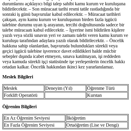
durumlarını açıklayıcı bilgi talep sahibi kamu kurum ve kuruluşuna
bildirilecektir. – Son müracaat tarihi resmi tatile rastladığında bir
sonraki iş günü başvurular kabul edilecektir. – Müracaat tarihleri
çakışan, aynı kamu kurum ve kuruluşunun birden fazla işgücü
talebine durumu uyan iş arayanın, tercihi doğrultusunda sadece bir
talebe müracaatı kabul edilecektir. – İşyerine ismi bildirilen kişilere
yazılı veya sözlü sınavın yeri ve zamanı talebi veren kamu kurum ve
kuruluşu tarafından adaylara yazılı olarak bildirilecektir. – Öncelik
hakkına sahip olanlardan, başvuruda bulundukları sürekli veya
geçici işgücü talebine işverence davet edildikleri halde mücbir
sebepler dışında icabet etmeyen, sınava katılmayan, işi reddeden
veya kamuda sürekli işçi statüsünde işe yerleşenlerin öncelik hakkı
ortadan kalkar. Öncelik hakkından ikinci kez yararlanılamaz.
Meslek Bilgileri
Meslek
Deneyim (Yıl)
Öğrenme Türü
Forklift Operatörü
Kurstan
Öğrenim Bilgileri
En Az Öğrenim Seviyesi
İlköğretim
En Fazla Öğrenim Seviyesi
Ortaöğretim (Lise ve Dengi)