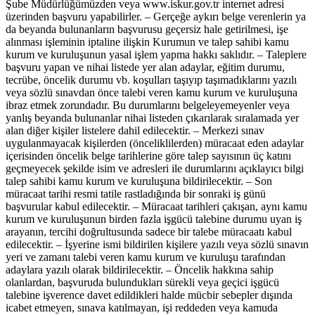
Şube Müdürlüğümüzden veya www.iskur.gov.tr internet adresi
üzerinden başvuru yapabilirler. – Gerçeğe aykırı belge verenlerin ya
da beyanda bulunanların başvurusu geçersiz hale getirilmesi, işe
alınması işleminin iptaline ilişkin Kurumun ve talep sahibi kamu
kurum ve kuruluşunun yasal işlem yapma hakkı saklıdır. – Taleplere
başvuru yapan ve nihai listede yer alan adaylar, eğitim durumu,
tecrübe, öncelik durumu vb. koşulları taşıyıp taşımadıklarını yazılı
veya sözlü sınavdan önce talebi veren kamu kurum ve kuruluşuna
ibraz etmek zorundadır. Bu durumlarını belgeleyemeyenler veya
yanlış beyanda bulunanlar nihai listeden çıkarılarak sıralamada yer
alan diğer kişiler listelere dahil edilecektir. – Merkezi sınav
uygulanmayacak kişilerden (önceliklilerden) müracaat eden adaylar
içerisinden öncelik belge tarihlerine göre talep sayısının üç katını
geçmeyecek şekilde isim ve adresleri ile durumlarını açıklayıcı bilgi
talep sahibi kamu kurum ve kuruluşuna bildirilecektir. – Son
müracaat tarihi resmi tatile rastladığında bir sonraki iş günü
başvurular kabul edilecektir. – Müracaat tarihleri çakışan, aynı kamu
kurum ve kuruluşunun birden fazla işgücü talebine durumu uyan iş
arayanın, tercihi doğrultusunda sadece bir talebe müracaatı kabul
edilecektir. – İşyerine ismi bildirilen kişilere yazılı veya sözlü sınavın
yeri ve zamanı talebi veren kamu kurum ve kuruluşu tarafından
adaylara yazılı olarak bildirilecektir. – Öncelik hakkına sahip
olanlardan, başvuruda bulundukları sürekli veya geçici işgücü
talebine işverence davet edildikleri halde mücbir sebepler dışında
icabet etmeyen, sınava katılmayan, işi reddeden veya kamuda