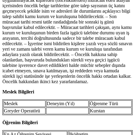
uygulanmayacak kişilerden (önceliklilerden) müracaat eden adaylar
içerisinden öncelik belge tarihlerine göre talep sayısının üç katını
geçmeyecek şekilde isim ve adresleri ile durumlarını açıklayıcı bilgi
talep sahibi kamu kurum ve kuruluşuna bildirilecektir. – Son
müracaat tarihi resmi tatile rastladığında bir sonraki iş günü
başvurular kabul edilecektir. – Müracaat tarihleri çakışan, aynı kamu
kurum ve kuruluşunun birden fazla işgücü talebine durumu uyan iş
arayanın, tercihi doğrultusunda sadece bir talebe müracaatı kabul
edilecektir. – İşyerine ismi bildirilen kişilere yazılı veya sözlü sınavın
yeri ve zamanı talebi veren kamu kurum ve kuruluşu tarafından
adaylara yazılı olarak bildirilecektir. – Öncelik hakkına sahip
olanlardan, başvuruda bulundukları sürekli veya geçici işgücü
talebine işverence davet edildikleri halde mücbir sebepler dışında
icabet etmeyen, sınava katılmayan, işi reddeden veya kamuda
sürekli işçi statüsünde işe yerleşenlerin öncelik hakkı ortadan kalkar.
Öncelik hakkından ikinci kez yararlanılamaz.
Meslek Bilgileri
Meslek
Deneyim (Yıl)
Öğrenme Türü
Greyder Operatörü
Kurstan
Öğrenim Bilgileri
En Az Öğrenim Seviyesi
İlköğretim