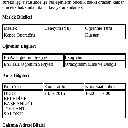
sürekli işçi statüsünde işe yerleşenlerin öncelik hakkı ortadan kalkar.
Öncelik hakkından ikinci kez yararlanılamaz.
Meslek Bilgileri
Meslek
Deneyim (Yıl)
Öğrenme Türü
Kepçe Operatörü
Kurstan
Öğrenim Bilgileri
En Az Öğrenim Seviyesi
İlköğretim
En Fazla Öğrenim Seviyesi
Ortaöğretim (Lise ve Dengi)
Kura Bilgileri
Kura Yeri
Kura Tarihi
Kura Saat Dilimi
DEDELİ
28.12.2016
16:00 – 17:00
BELEDİYE
BAŞKANLIĞI
TOPLANTI
SALONU
Çalışma Adresi Bilgisi