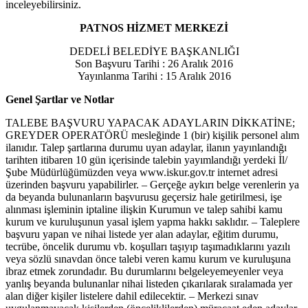
inceleyebilirsiniz.
PATNOS HİZMET MERKEZİ
DEDELİ BELEDİYE BAŞKANLIĞI
Son Başvuru Tarihi : 26 Aralık 2016
Yayınlanma Tarihi : 15 Aralık 2016
Genel Şartlar ve Notlar
TALEBE BAŞVURU YAPACAK ADAYLARIN DİKKATİNE;
GREYDER OPERATÖRÜ mesleğinde 1 (bir) kişilik personel alım
ilanıdır. Talep şartlarına durumu uyan adaylar, ilanın yayınlandığı
tarihten itibaren 10 gün içerisinde talebin yayımlandığı yerdeki İl/
Şube Müdürlüğümüzden veya www.iskur.gov.tr internet adresi
üzerinden başvuru yapabilirler. – Gerçeğe aykırı belge verenlerin ya
da beyanda bulunanların başvurusu geçersiz hale getirilmesi, işe
alınması işleminin iptaline ilişkin Kurumun ve talep sahibi kamu
kurum ve kuruluşunun yasal işlem yapma hakkı saklıdır. – Taleplere
başvuru yapan ve nihai listede yer alan adaylar, eğitim durumu,
tecrübe, öncelik durumu vb. koşulları taşıyıp taşımadıklarını yazılı
veya sözlü sınavdan önce talebi veren kamu kurum ve kuruluşuna
ibraz etmek zorundadır. Bu durumlarını belgeleyemeyenler veya
yanlış beyanda bulunanlar nihai listeden çıkarılarak sıralamada yer
alan diğer kişiler listelere dahil edilecektir. – Merkezi sınav