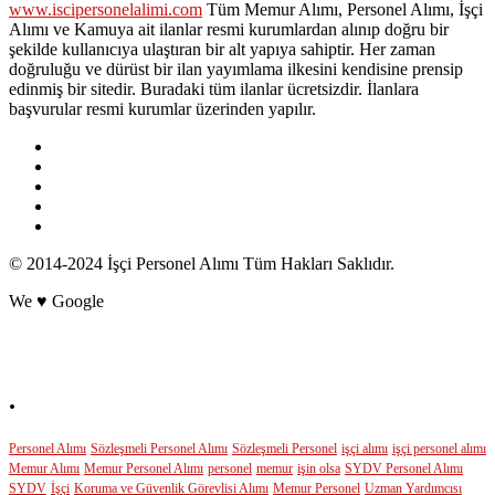
www.iscipersonelalimi.com
Tüm Memur Alımı, Personel Alımı, İşçi
Alımı ve Kamuya ait ilanlar resmi kurumlardan alınıp doğru bir
şekilde kullanıcıya ulaştıran bir alt yapıya sahiptir. Her zaman
doğruluğu ve dürüst bir ilan yayımlama ilkesini kendisine prensip
edinmiş bir sitedir. Buradaki tüm ilanlar ücretsizdir. İlanlara
başvurular resmi kurumlar üzerinden yapılır.
© 2014-2024 İşçi Personel Alımı Tüm Hakları Saklıdır.
We ♥ Google
POPÜLER ETİKETLER
.
Personel Alımı
Sözleşmeli Personel Alımı
Sözleşmeli Personel
işçi alımı
işçi personel alımı
Memur Alımı
Memur Personel Alımı
personel
memur
işin olsa
SYDV Personel Alımı
SYDV
İşçi
Koruma ve Güvenlik Görevlisi Alımı
Memur Personel
Uzman Yardımcısı