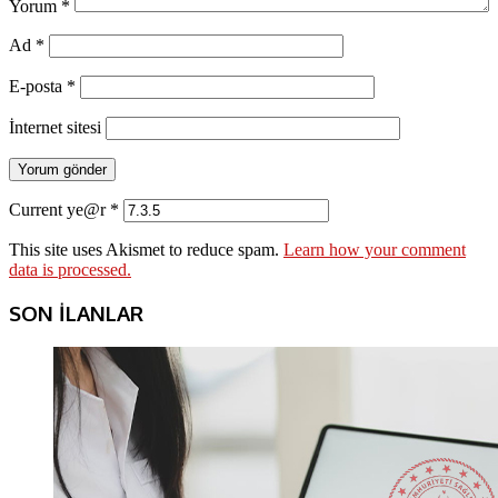
Yorum
*
Ad
*
E-posta
*
İnternet sitesi
Current ye@r
*
This site uses Akismet to reduce spam.
Learn how your comment
data is processed.
SON İLANLAR