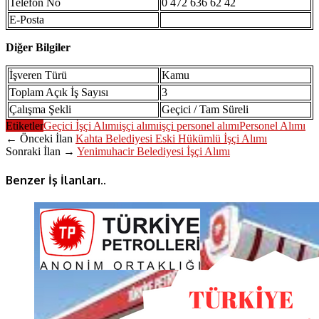
Telefon No
0 472 636 62 42
E-Posta
Diğer Bilgiler
İşveren Türü
Kamu
Toplam Açık İş Sayısı
3
Çalışma Şekli
Geçici / Tam Süreli
Etiketler
Geçici İşçi Alımı
işçi alımı
işçi personel alımı
Personel Alımı
← Önceki İlan
Kahta Belediyesi Eski Hükümlü İşçi Alımı
Sonraki İlan →
Yenimuhacir Belediyesi İşçi Alımı
Benzer İş İlanları..