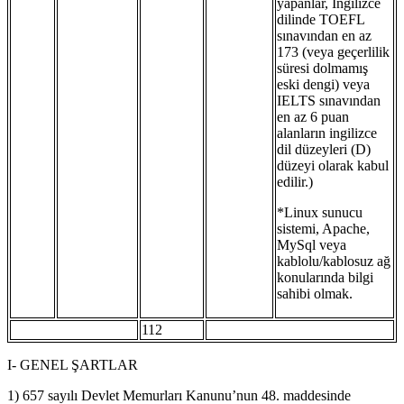
yapanlar, İngilizce
dilinde TOEFL
sınavından en az
173 (veya geçerlilik
süresi dolmamış
eski dengi) veya
IELTS sınavından
en az 6 puan
alanların ingilizce
dil düzeyleri (D)
düzeyi olarak kabul
edilir.)
*Linux sunucu
sistemi, Apache,
MySql veya
kablolu/kablosuz ağ
konularında bilgi
sahibi olmak.
112
I- GENEL ŞARTLAR
1) 657 sayılı Devlet Memurları Kanunu’nun 48. maddesinde