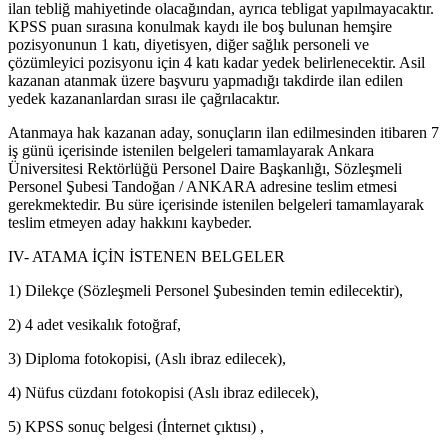
ilan tebliğ mahiyetinde olacağından, ayrıca tebligat yapılmayacaktır.
KPSS puan sırasına konulmak kaydı ile boş bulunan hemşire
pozisyonunun 1 katı, diyetisyen, diğer sağlık personeli ve
çözümleyici pozisyonu için 4 katı kadar yedek belirlenecektir. Asil
kazanan atanmak üzere başvuru yapmadığı takdirde ilan edilen
yedek kazananlardan sırası ile çağrılacaktır.
Atanmaya hak kazanan aday, sonuçların ilan edilmesinden itibaren 7
iş günü içerisinde istenilen belgeleri tamamlayarak Ankara
Üniversitesi Rektörlüğü Personel Daire Başkanlığı, Sözleşmeli
Personel Şubesi Tandoğan / ANKARA adresine teslim etmesi
gerekmektedir. Bu süre içerisinde istenilen belgeleri tamamlayarak
teslim etmeyen aday hakkını kaybeder.
IV- ATAMA İÇİN İSTENEN BELGELER
1) Dilekçe (Sözleşmeli Personel Şubesinden temin edilecektir),
2) 4 adet vesikalık fotoğraf,
3) Diploma fotokopisi, (Aslı ibraz edilecek),
4) Nüfus cüzdanı fotokopisi (Aslı ibraz edilecek),
5) KPSS sonuç belgesi (İnternet çıktısı) ,