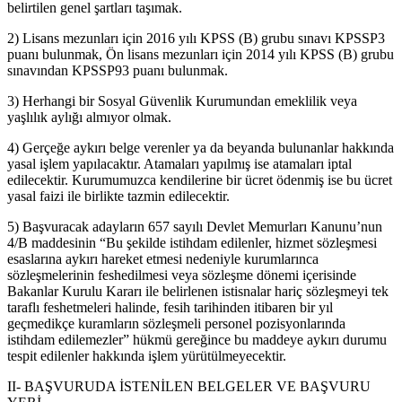
belirtilen genel şartları taşımak.
2) Lisans mezunları için 2016 yılı KPSS (B) grubu sınavı KPSSP3
puanı bulunmak, Ön lisans mezunları için 2014 yılı KPSS (B) grubu
sınavından KPSSP93 puanı bulunmak.
3) Herhangi bir Sosyal Güvenlik Kurumundan emeklilik veya
yaşlılık aylığı almıyor olmak.
4) Gerçeğe aykırı belge verenler ya da beyanda bulunanlar hakkında
yasal işlem yapılacaktır. Atamaları yapılmış ise atamaları iptal
edilecektir. Kurumumuzca kendilerine bir ücret ödenmiş ise bu ücret
yasal faizi ile birlikte tazmin edilecektir.
5) Başvuracak adayların 657 sayılı Devlet Memurları Kanunu’nun
4/B maddesinin “Bu şekilde istihdam edilenler, hizmet sözleşmesi
esaslarına aykırı hareket etmesi nedeniyle kurumlarınca
sözleşmelerinin feshedilmesi veya sözleşme dönemi içerisinde
Bakanlar Kurulu Kararı ile belirlenen istisnalar hariç sözleşmeyi tek
taraflı feshetmeleri halinde, fesih tarihinden itibaren bir yıl
geçmedikçe kuramların sözleşmeli personel pozisyonlarında
istihdam edilemezler” hükmü gereğince bu maddeye aykırı durumu
tespit edilenler hakkında işlem yürütülmeyecektir.
II- BAŞVURUDA İSTENİLEN BELGELER VE BAŞVURU