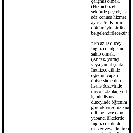
çalışmış olmak.
(Hizmet özel
sektörde geçmiş ise
söz konusu hizmet
ayrıca SGK prim
dökümüyle birlikte
belgelendirilecektir.)
*En az D düzeyi
İngilizce bilgisine
sahip olmak.
(Ancak, yurtiçi
veya yurt dışında
İngilizce dili ile
öğretim yapan
üniversitelerden
lisans düzeyinde
mezun olanlar, yurt
içinde lisans
düzeyinde öğrenim
gördükten sonra ana
dili ingilizce olan
yabancı ülkelerde
İngilizce dilinde
master veya doktora