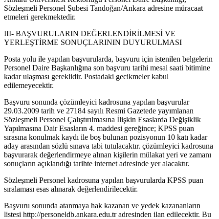
Sözleşmeli Personel Şubesi Tandoğan/Ankara adresine müracaat
etmeleri gerekmektedir.
III- BAŞVURULARIN DEĞERLENDİRİLMESİ VE
YERLEŞTİRME SONUÇLARININ DUYURULMASI
Posta yolu ile yapılan başvurularda, başvuru için istenilen belgelerin
Personel Daire Başkanlığına son başvuru tarihi mesai saati bitimine
kadar ulaşması gereklidir. Postadaki gecikmeler kabul
edilemeyecektir.
Başvuru sonunda çözümleyici kadrosuna yapılan başvurular
29.03.2009 tarih ve 27184 sayılı Resmi Gazetede yayımlanan
Sözleşmeli Personel Çalıştırılmasına İlişkin Esaslarda Değişiklik
Yapılmasına Dair Esasların 4. maddesi gereğince; KPSS puan
sırasına konulmak kaydı ile boş bulunan pozisyonun 10 katı kadar
aday arasından sözlü sınava tabi tutulacaktır. çözümleyici kadrosuna
başvurarak değerlendirmeye alınan kişilerin mülakat yeri ve zamanı
sonuçların açıklandığı tarihte internet adresinde yer alacaktır.
Sözleşmeli Personel kadrosuna yapılan başvurularda KPSS puan
sıralaması esas alınarak değerlendirilecektir.
Başvuru sonunda atanmaya hak kazanan ve yedek kazananların
listesi http://personeldb.ankara.edu.tr adresinden ilan edilecektir. Bu