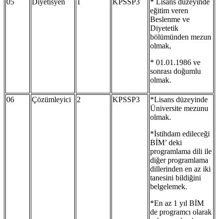
05
Diyetisyen
1
KPSSP3
* Lisans düzeyinde
eğitim veren
Beslenme ve
Diyetetik
bölümünden mezun
olmak,
* 01.01.1986 ve
sonrası doğumlu
olmak.
06
Çözümleyici
2
KPSSP3
*Lisans düzeyinde
Üniversite mezunu
olmak.
*İstihdam edileceği
BİM’ deki
programlama dili ile
diğer programlama
dillerinden en az iki
tanesini bildiğini
belgelemek.
*En az 1 yıl BİM
de programcı olarak