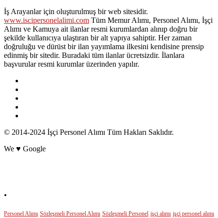
İş Arayanlar için oluşturulmuş bir web sitesidir.
www.iscipersonelalimi.com
Tüm Memur Alımı, Personel Alımı, İşçi
Alımı ve Kamuya ait ilanlar resmi kurumlardan alınıp doğru bir
şekilde kullanıcıya ulaştıran bir alt yapıya sahiptir. Her zaman
doğruluğu ve dürüst bir ilan yayımlama ilkesini kendisine prensip
edinmiş bir sitedir. Buradaki tüm ilanlar ücretsizdir. İlanlara
başvurular resmi kurumlar üzerinden yapılır.
© 2014-2024 İşçi Personel Alımı Tüm Hakları Saklıdır.
We ♥ Google
POPÜLER ETİKETLER
.
Personel Alımı
Sözleşmeli Personel Alımı
Sözleşmeli Personel
işçi alımı
işçi personel alımı