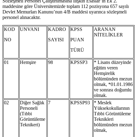
Sözleşmeli Personel Çalıştırılmasına İlişkin Esaslar’ın Ek 2.
maddesine göre Üniversitemizde toplam 112 pozisyona 657 sayılı
Devlet Memurları Kanunu’nun 4/B maddesi uyarınca sözleşmeli
personel alınacaktır.
KOD
UNVANI
KADRO
KPSS
ARANAN
NİTELİKLER
NO
SAYISI
PUAN
TÜRÜ
01
Hemşire
98
KPSSP3
* Lisans düzeyinde
eğitim veren
Hemşirelik
bölümünden mezun
olmak, *01.01.1986
ve sonrası doğumlu
olmak.
02
Diğer Sağlık
7
KPSSP93
* Meslek
Personeli
Yüksekokullarının
(Tıbbi
Tıbbi Görüntüleme
Görüntüleme
Teknikleri
Teknikeri)
bölümünden mezun
olmak,