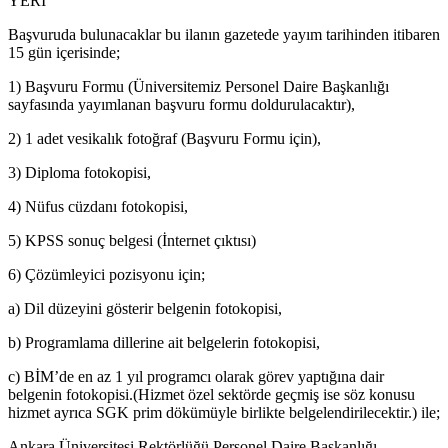
YERİ
Başvuruda bulunacaklar bu ilanın gazetede yayım tarihinden itibaren
15 gün içerisinde;
1) Başvuru Formu (Üniversitemiz Personel Daire Başkanlığı
sayfasında yayımlanan başvuru formu doldurulacaktır),
2) 1 adet vesikalık fotoğraf (Başvuru Formu için),
3) Diploma fotokopisi,
4) Nüfus cüzdanı fotokopisi,
5) KPSS sonuç belgesi (İnternet çıktısı)
6) Çözümleyici pozisyonu için;
a) Dil düzeyini gösterir belgenin fotokopisi,
b) Programlama dillerine ait belgelerin fotokopisi,
c) BİM’de en az 1 yıl programcı olarak görev yaptığına dair
belgenin fotokopisi.(Hizmet özel sektörde geçmiş ise söz konusu
hizmet ayrıca SGK prim dökümüyle birlikte belgelendirilecektir.) ile;
Ankara Üniversitesi Rektörlüğü Personel Daire Başkanlığı,