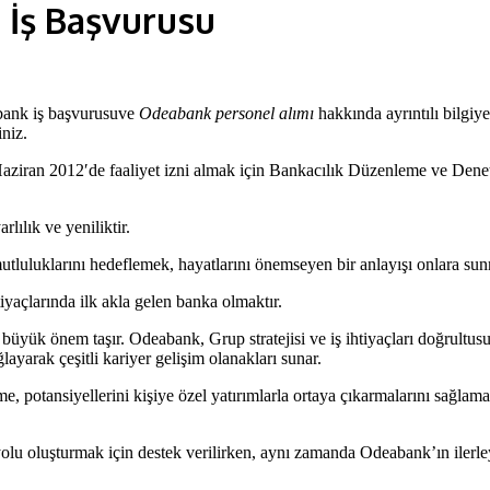
 İş Başvurusu
bank iş başvurusuve
Odeabank personel alımı
hakkında ayrıntılı bilgiy
niz.
 Haziran 2012′de faaliyet izni almak için Bankacılık Düzenleme ve De
rlılık ve yeniliktir.
tluluklarını hedeflemek, hayatlarını önemseyen bir anlayışı onlara sun
açlarında ilk akla gelen banka olmaktır.
yük önem taşır. Odeabank, Grup stratejisi ve iş ihtiyaçları doğrultusund
ğlayarak çeşitli kariyer gelişim olanakları sunar.
eme, potansiyellerini kişiye özel yatırımlarla ortaya çıkarmalarını sağla
r yolu oluşturmak için destek verilirken, aynı zamanda Odeabank’ın ilerley