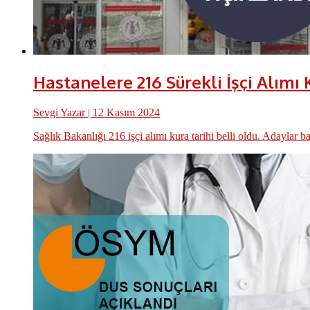
Hastanelere 216 Sürekli İşçi Alımı 
Sevgi Yazar
| 12 Kasım 2024
Sağlık Bakanlığı 216 işçi alımı kura tarihi belli oldu. Adaylar b