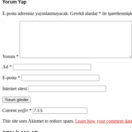
Yorum Yap
E-posta adresiniz yayınlanmayacak.
Gerekli alanlar
*
ile işaretlenmişl
Yorum
*
Ad
*
E-posta
*
İnternet sitesi
Current ye@r
*
This site uses Akismet to reduce spam.
Learn how your comment data 