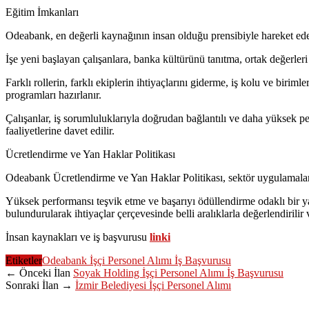
Eğitim İmkanları
Odeabank, en değerli kaynağının insan olduğu prensibiyle hareket ederek
İşe yeni başlayan çalışanlara, banka kültürünü tanıtma, ortak değerle
Farklı rollerin, farklı ekiplerin ihtiyaçlarını giderme, iş kolu ve biri
programları hazırlanır.
Çalışanlar, iş sorumluluklarıyla doğrudan bağlantılı ve daha yüksek per
faaliyetlerine davet edilir.
Ücretlendirme ve Yan Haklar Politikası
Odeabank Ücretlendirme ve Yan Haklar Politikası, sektör uygulamaları b
Yüksek performansı teşvik etme ve başarıyı ödüllendirme odaklı bir y
bulundurularak ihtiyaçlar çerçevesinde belli aralıklarla değerlendirilir 
İnsan kaynakları ve iş başvurusu
linki
Etiketler
Odeabank İşçi Personel Alımı İş Başvurusu
← Önceki İlan
Soyak Holding İşçi Personel Alımı İş Başvurusu
Sonraki İlan →
İzmir Belediyesi İşçi Personel Alımı