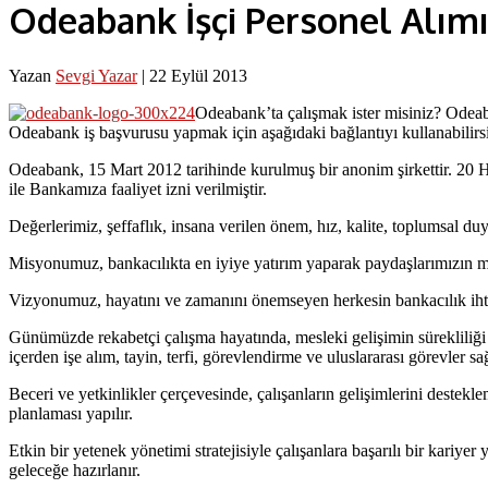
Odeabank İşçi Personel Alımı
Yazan
Sevgi Yazar
|
22 Eylül 2013
Odeabank’ta çalışmak ister misiniz? Odea
Odeabank iş başvurusu yapmak için aşağıdaki bağlantıyı kullanabilirsi
Odeabank, 15 Mart 2012 tarihinde kurulmuş bir anonim şirkettir. 20
ile Bankamıza faaliyet izni verilmiştir.
Değerlerimiz, şeffaflık, insana verilen önem, hız, kalite, toplumsal duya
Misyonumuz, bankacılıkta en iyiye yatırım yaparak paydaşlarımızın mu
Vizyonumuz, hayatını ve zamanını önemseyen herkesin bankacılık ihtiy
Günümüzde rekabetçi çalışma hayatında, mesleki gelişimin sürekliliği bü
içerden işe alım, tayin, terfi, görevlendirme ve uluslararası görevler sa
Beceri ve yetkinlikler çerçevesinde, çalışanların gelişimlerini destekl
planlaması yapılır.
Etkin bir yetenek yönetimi stratejisiyle çalışanlara başarılı bir kariye
geleceğe hazırlanır.