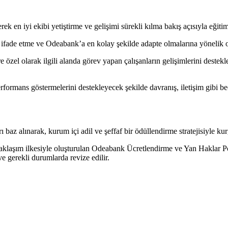
 en iyi ekibi yetiştirme ve gelişimi sürekli kılma bakış açısıyla eğitim 
ri ifade etme ve Odeabank’a en kolay şekilde adapte olmalarına yönelik
mlere özel olarak ilgili alanda görev yapan çalışanların gelişimlerini des
formans göstermelerini destekleyecek şekilde davranış, iletişim gibi bece
az alınarak, kurum içi adil ve şeffaf bir ödüllendirme stratejisiyle kur
aklaşım ilkesiyle oluşturulan Odeabank Ücretlendirme ve Yan Haklar Pol
ve gerekli durumlarda revize edilir.