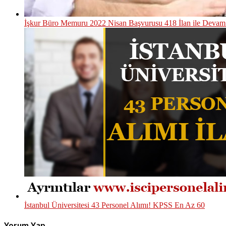
İşkur Büro Memuru 2022 Nisan Başvurusu 418 İlan ile Devam
İstanbul Üniversitesi 43 Personel Alımı! KPSS En Az 60
Yorum Yap