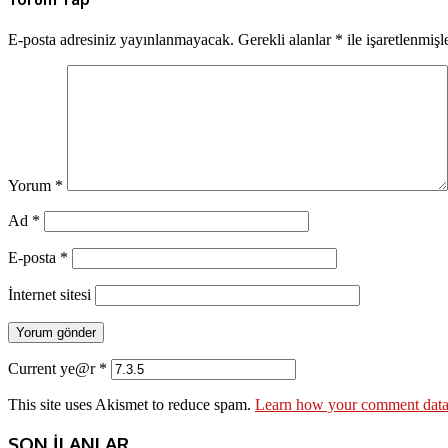
E-posta adresiniz yayınlanmayacak.
Gerekli alanlar
*
ile işaretlenmişl
Yorum
*
Ad
*
E-posta
*
İnternet sitesi
Current ye@r
*
This site uses Akismet to reduce spam.
Learn how your comment data 
SON İLANLAR