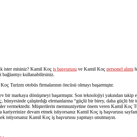
k ister misiniz? Kamil Koç
iş başvurusu
ve Kamil Koç
personel alımı
h
bağlantıyı kullanabilirsiniz.
l Koç Turizm otobüs firmalarının öncüsü olmayı başarmıştır.
dev bir markaya dönüşmeyi başarmıştır. Son teknolojiyi yakından takip
, bünyesinde çalıştırdığı elemanlarına “güçlü bir birey, daha güçlü bir 
timler vermektedir. Müşterilerin memnuniyetine önem veren Kamil Koç Tu
kariyerinize devam etmek istiyorsanız Kamil Koç iş başvurusu sayfamız
rmek istiyorsanız Kamil Koç iş başvurusu yapmayı unutmayın.