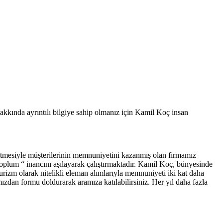
akkında ayrıntılı bilgiye sahip olmanız için Kamil Koç insan
 etmesiyle müşterilerinin memnuniyetini kazanmış olan firmamız
toplum “ inancını aşılayarak çalıştırmaktadır. Kamil Koç, bünyesinde
rizm olarak nitelikli eleman alımlarıyla memnuniyeti iki kat daha
dan formu doldurarak aramıza katılabilirsiniz. Her yıl daha fazla