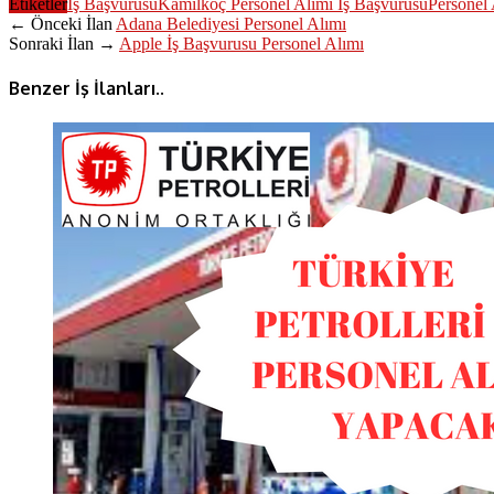
Etiketler
İş Başvurusu
Kamilkoç Personel Alımı İş Başvurusu
Personel 
← Önceki İlan
Adana Belediyesi Personel Alımı
Sonraki İlan →
Apple İş Başvurusu Personel Alımı
Benzer İş İlanları..