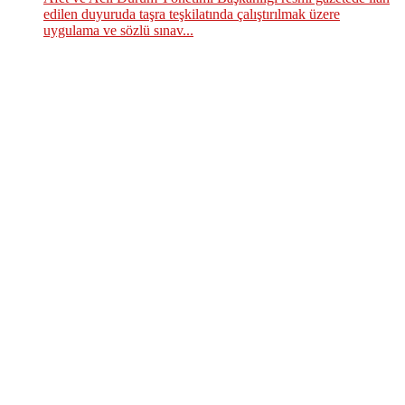
edilen duyuruda taşra teşkilatında çalıştırılmak üzere
uygulama ve sözlü sınav...