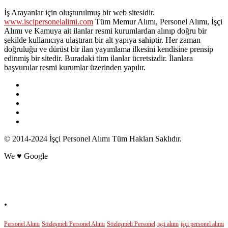
İş Arayanlar için oluşturulmuş bir web sitesidir.
www.iscipersonelalimi.com
Tüm Memur Alımı, Personel Alımı, İşçi
Alımı ve Kamuya ait ilanlar resmi kurumlardan alınıp doğru bir
şekilde kullanıcıya ulaştıran bir alt yapıya sahiptir. Her zaman
doğruluğu ve dürüst bir ilan yayımlama ilkesini kendisine prensip
edinmiş bir sitedir. Buradaki tüm ilanlar ücretsizdir. İlanlara
başvurular resmi kurumlar üzerinden yapılır.
© 2014-2024 İşçi Personel Alımı Tüm Hakları Saklıdır.
We ♥ Google
POPÜLER ETİKETLER
.
Personel Alımı
Sözleşmeli Personel Alımı
Sözleşmeli Personel
işçi alımı
işçi personel alımı