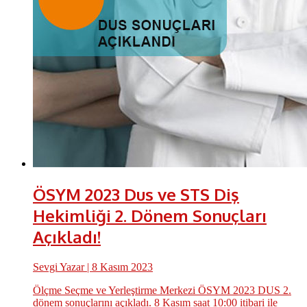
ÖSYM 2023 Dus ve STS Diş
Hekimliği 2. Dönem Sonuçları
Açıkladı!
Sevgi Yazar
| 8 Kasım 2023
Ölçme Seçme ve Yerleştirme Merkezi ÖSYM 2023 DUS 2.
dönem sonuçlarını açıkladı. 8 Kasım saat 10:00 itibari ile