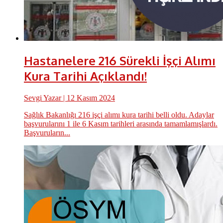
Hastanelere 216 Sürekli İşçi Alımı
Kura Tarihi Açıklandı!
Sevgi Yazar
| 12 Kasım 2024
Sağlık Bakanlığı 216 işçi alımı kura tarihi belli oldu. Adaylar
başvurularını 1 ile 6 Kasım tarihleri arasında tamamlamışlardı.
Başvuruların...