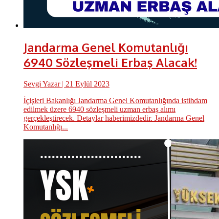
Jandarma Genel Komutanlığı
6940 Sözleşmeli Erbaş Alacak!
Sevgi Yazar
| 21 Eylül 2023
İçişleri Bakanlığı Jandarma Genel Komutanlığında istihdam
edilmek üzere 6940 sözleşmeli uzman erbaş alımı
gerçekleştirecek. Detaylar haberimizdedir. Jandarma Genel
Komutanlığı...