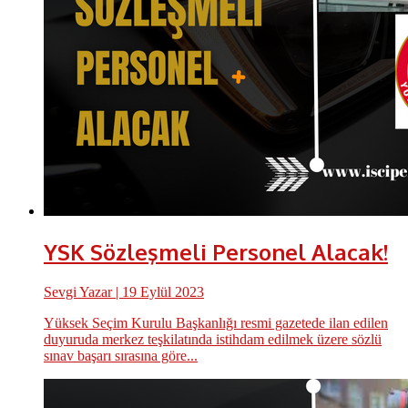
YSK Sözleşmeli Personel Alacak!
Sevgi Yazar
| 19 Eylül 2023
Yüksek Seçim Kurulu Başkanlığı resmi gazetede ilan edilen
duyuruda merkez teşkilatında istihdam edilmek üzere sözlü
sınav başarı sırasına göre...