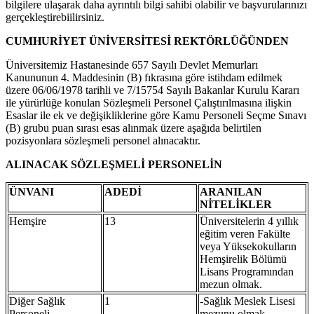
bilgilere ulaşarak daha ayrıntılı bilgi sahibi olabilir ve başvurularınızı
gerçekleştirebiilirsiniz.
CUMHURİYET ÜNİVERSİTESİ REKTÖRLÜĞÜNDEN
Üniversitemiz Hastanesinde 657 Sayılı Devlet Memurları
Kanununun 4. Maddesinin (B) fıkrasına göre istihdam edilmek
üzere 06/06/1978 tarihli ve 7/15754 Sayılı Bakanlar Kurulu Kararı
ile yürürlüğe konulan Sözleşmeli Personel Çalıştırılmasına ilişkin
Esaslar ile ek ve değişikliklerine göre Kamu Personeli Seçme Sınavı
(B) grubu puan sırası esas alınmak üzere aşağıda belirtilen
pozisyonlara sözleşmeli personel alınacaktır.
ALINACAK SÖZLEŞMELİ PERSONELİN
ÜNVANI
ADEDİ
ARANILAN
NİTELİKLER
Hemşire
13
Üniversitelerin 4 yıllık
eğitim veren Fakülte
veya Yüksekokulların
Hemşirelik Bölümü
Lisans Programından
mezun olmak.
Diğer Sağlık
1
-Sağlık Meslek Lisesi
Personeli
mezunu olmak.