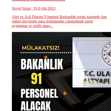
Sevgi Yazar
| 19 Eylül 2023
Afet ve Acil Durum Yönetimi Başkanlığı resmi gazetede ilan
edilen duyuruda taşra teşkilatında çalıştırılmak üzere
uygulama ve sözlü sınav...