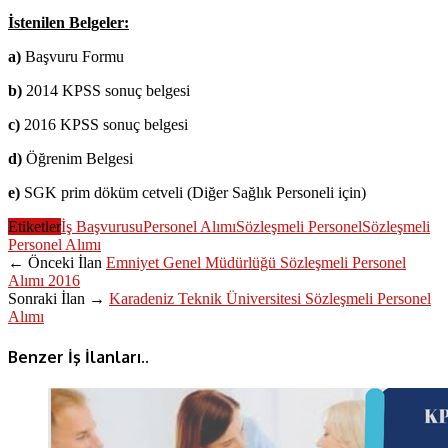
İstenilen Belgeler:
a)
Başvuru Formu
b)
2014 KPSS sonuç belgesi
c)
2016 KPSS sonuç belgesi
d)
Öğrenim Belgesi
e)
SGK prim döküm cetveli (Diğer Sağlık Personeli için)
Etiketler
İş Başvurusu
Personel Alımı
Sözleşmeli Personel
Sözleşmeli
Personel Alımı
← Önceki İlan
Emniyet Genel Müdürlüğü Sözleşmeli Personel
Alımı 2016
Sonraki İlan →
Karadeniz Teknik Üniversitesi Sözleşmeli Personel
Alımı
Benzer İş İlanları..