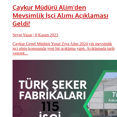
Çaykur Müdürü Alim’den
Mevsimlik İşçi Alımı Açıklaması
Geldi!
Sevgi Yazar
| 8 Kasım 2023
Çaykur Genel Müdürü Yusuf Ziya Alim 2024 yılı mevsimlik
işçi alımı konusunda yeni bir açıklama yaptı. Açıklamada tarih
vererek...