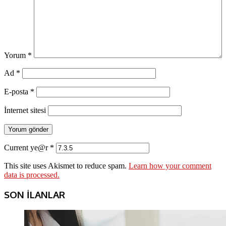
Yorum
*
Ad
*
E-posta
*
İnternet sitesi
Current ye@r
*
This site uses Akismet to reduce spam.
Learn how your comment
data is processed.
SON İLANLAR