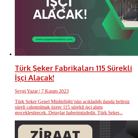
Türk Şeker Fabrikaları 115 Sürekli
İşçi Alacak!
Sevgi Yazar
| 7 Kasım 2023
Türk Şeker Genel Müdürlüğü’nün açıkladığı ilanda belirsiz
süreli çalıştırılmak üzere 115 sürekli işçi alımı
gerçekleştirecek. Detaylar haberimizdedir. Türk Şeker...