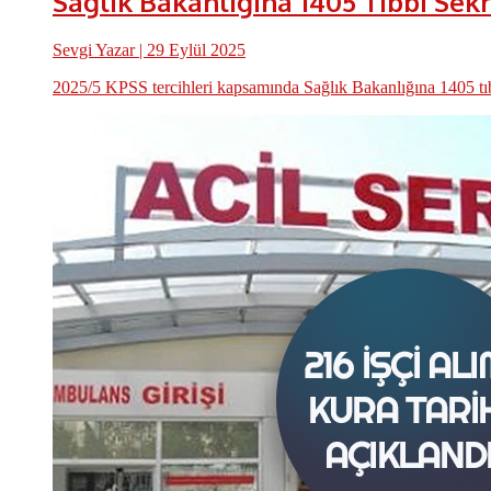
Sağlık Bakanlığına 1405 Tıbbi Sekr
Sevgi Yazar
| 29 Eylül 2025
2025/5 KPSS tercihleri kapsamında Sağlık Bakanlığına 1405 tıbbi