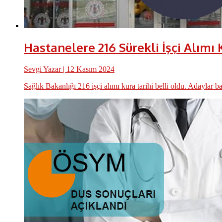
Hastanelere 216 Sürekli İşçi Alımı 
Sevgi Yazar
| 12 Kasım 2024
Sağlık Bakanlığı 216 işçi alımı kura tarihi belli oldu. Adaylar b