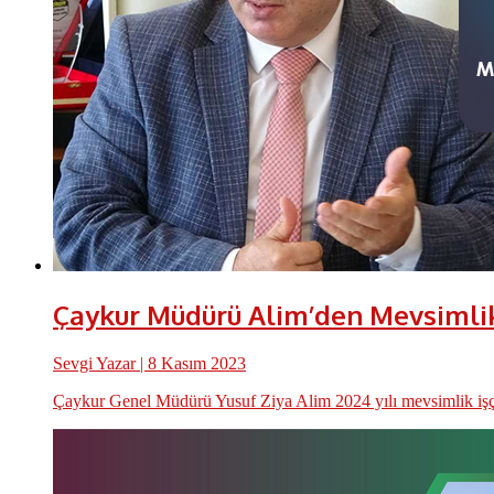
Çaykur Müdürü Alim’den Mevsimlik 
Sevgi Yazar
| 8 Kasım 2023
Çaykur Genel Müdürü Yusuf Ziya Alim 2024 yılı mevsimlik işçi 