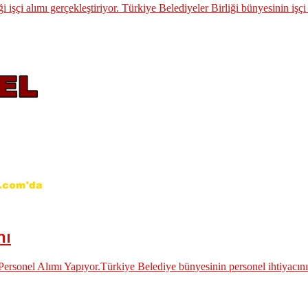
 işçi alımı gerçekleştiriyor. Türkiye Belediyeler Birliği bünyesinin işçi 
mı
 Personel Alımı Yapıyor.Türkiye Belediye bünyesinin personel ihtiyacın