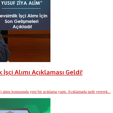
İşçi Alımı Açıklaması Geldi!
alımı konusunda yeni bir açıklama yaptı. Açıklamada tarih vererek...