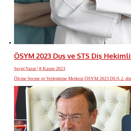
ÖSYM 2023 Dus ve STS Diş Hekimliğ
Sevgi Yazar
| 8 Kasım 2023
Ölçme Seçme ve Yerleştirme Merkezi ÖSYM 2023 DUS 2. dönem so