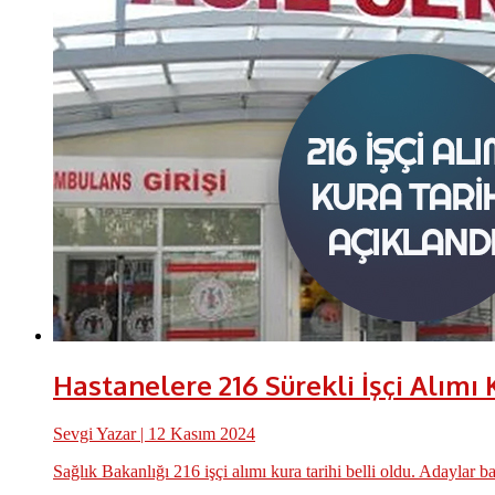
Hastanelere 216 Sürekli İşçi Alımı 
Sevgi Yazar
| 12 Kasım 2024
Sağlık Bakanlığı 216 işçi alımı kura tarihi belli oldu. Adaylar b