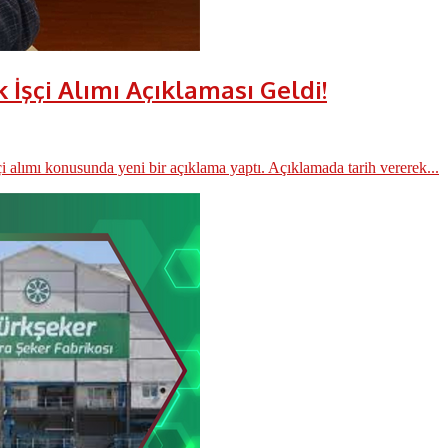
İşçi Alımı Açıklaması Geldi!
alımı konusunda yeni bir açıklama yaptı. Açıklamada tarih vererek...