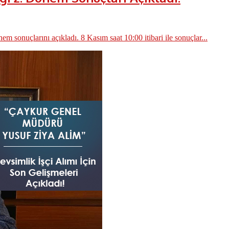
nuçlarını açıkladı. 8 Kasım saat 10:00 itibari ile sonuçlar...