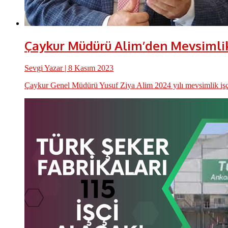
Çaykur Müdürü Alim’den Mevsimlik 
Sevgi Yazar
| 8 Kasım 2023
Çaykur Genel Müdürü Yusuf Ziya Alim 2024 yılı mevsimlik işçi 