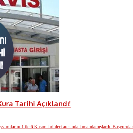
Kura Tarihi Açıklandı!
aşvurularını 1 ile 6 Kasım tarihleri arasında tamamlamışlardı. Başvuruları